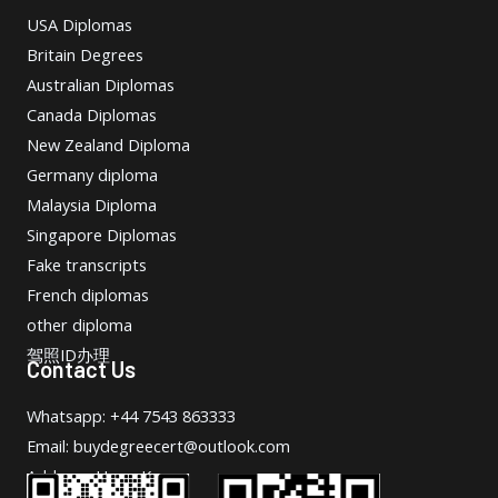
USA Diplomas
Britain Degrees
Australian Diplomas
Canada Diplomas
New Zealand Diploma
Germany diploma
Malaysia Diploma
Singapore Diplomas
Fake transcripts
French diplomas
other diploma
驾照ID办理
Contact Us
Whatsapp: +44 7543 863333
Email: buydegreecert@outlook.com
Address: Hong Kong.