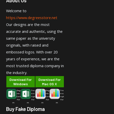
About Us
Welcome to
https://www.degreesstore.net
Our designs are the most
accurate and authentic, using the
same paper as the university
originals, with raised and
embossed logos. With over 20
years of experience, we are the
most trusted diploma company in
the industry.
Download For
Download For
Windows
Mac OS X
Deg
Tra
Deg
Tra
ree-
nsc
ree-
nsc
Cert
ript
Cert
ript
For
For
For
For
m
m
m
m
Buy Fake Diploma