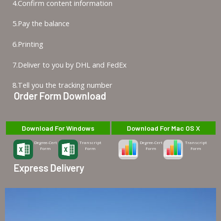
4.Confirm content information
5.Pay the balance
6.Printing
7.Deliver to you by DHL and FedEx
8.Tell you the tracking number
Order Form Download
Download For Windows
Download For Mac OS X
Degree-Cert
Transcript
Degree-Cert
Transcript
Form
Form
Form
Form
Express Delivery