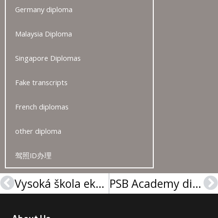
Germany diploma
Malaysia Diploma
Singapore Diplomas
Fake transcripts
French diplomas
other diploma
驾照ID办理
Vysoká škola ekonomická v Praze diplom, 布拉格经济大学文凭办理
PSB Academy diploma | PSB学院文凭
Prev
N