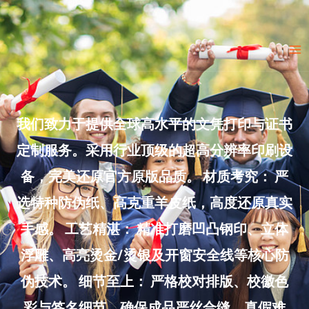
Skip
to
Ma
content
Me
我们致力于提供全球高水平的文凭打印与证书
定制服务。采用行业顶级的超高分辨率印刷设
备，完美还原官方原版品质。 材质考究： 严
选特种防伪纸、高克重羊皮纸，高度还原真实
手感。 工艺精湛： 精准打磨凹凸钢印、立体
浮雕、高亮烫金/烫银及开窗安全线等核心防
伪技术。 细节至上： 严格校对排版、校徽色
彩与签名细节，确保成品严丝合缝、真假难