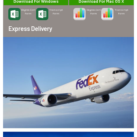
Download For Windows
Download For Mac OS X
Degree-Cert
Transcript
Degree-Cert
Transcript
Form
Form
Form
Form
Express Delivery