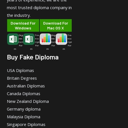
most trusted diploma company in
the industry.
Download For
Download For
Windows
Mac OS X
Deg
Tra
Deg
Tra
ree-
nsc
ree-
nsc
Cert
ript
Cert
ript
For
For
For
For
m
m
m
m
Buy Fake Diploma
USA Diplomas
Britain Degrees
Australian Diplomas
Canada Diplomas
New Zealand Diploma
Germany diploma
Malaysia Diploma
Singapore Diplomas