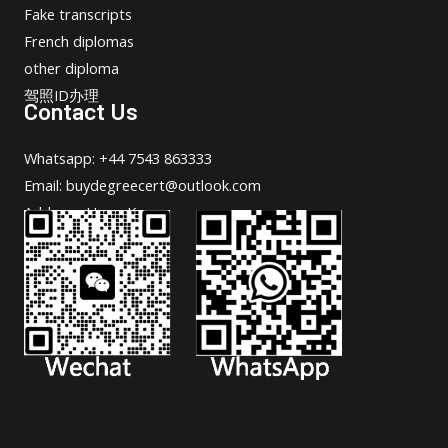
Fake transcripts
French diplomas
other diploma
驾照ID办理
Contact Us
Whatsapp: +44 7543 863333
Email: buydegreecert@outlook.com
Address: Hong Kong.