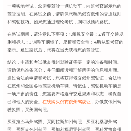
一项实地考试，您需要驾驶一辆机动车，向监考官展示您的
驾驶技能。在路试之前，请确保您熟悉俄亥俄州的交通规则
和驾驶技巧。如果您通过理论考试，则可以预约路试。
在路试期间，请注意以下事项：1.佩戴安全带；2.遵守交通规
则和标志；3.调整车辆镜子、座椅和安全带；4.听从监考官的
指示。通过路试后，您将在当天获得您的驾驶证。
结论，申请和考试俄亥俄州驾驶证需要一定的准备和时间。
请确保您准备充分，并仔细阅读和理解所需的信息和步骤。
通过合法的申请和考试，您将获得俄亥俄州驾驶证，合法地
在该州和全国各地驾驶机动车辆。请记住，驾驶机动车辆是
一项严肃的责任，您需要严格遵守交通规则和标志，确保自
己和他人的安全。
在线购买俄亥俄州驾驶证
，办俄亥俄州驾
驶执照，买美国驾照。
买亚拉巴马州驾照、买阿拉斯加州驾照、买亚利桑那州驾
照、买阿肯色州驾照、买加利福尼亚州驾照、买科罗拉多州