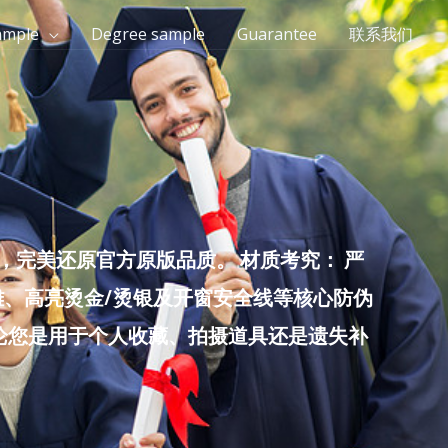
ample
Degree sample
Guarantee
联系我们
完美还原官方原版品质。 材质考究： 严
雕、高亮烫金/烫银及开窗安全线等核心防伪
无论您是用于个人收藏、拍摄道具还是遗失补