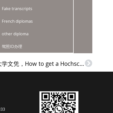
Fake transcripts
French diplomas
other diploma
驾照ID办理
购买奥芬堡应用科学大学文凭，How to get a Hochschule Offenburg Urkunde
Next
333