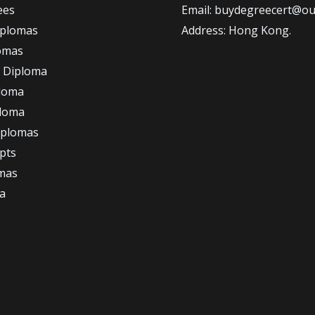
ees
Email: buydegreecert@ou
iplomas
Address: Hong Kong.
omas
 Diploma
loma
ploma
iplomas
ipts
omas
a