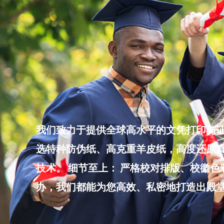
Skip
to
content
我们致力于提供全球高水平的文凭打印与证
选特种防伪纸、高克重羊皮纸，高度还原真
技术。 细节至上： 严格校对排版、校徽
办，我们都能为您高效、私密地打造出殿