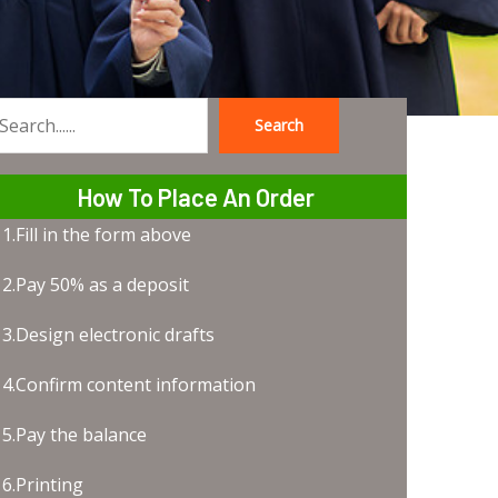
Search
earch
How To Place An Order
1.Fill in the form above
2.Pay 50% as a deposit
3.Design electronic drafts
4.Confirm content information
5.Pay the balance
6.Printing