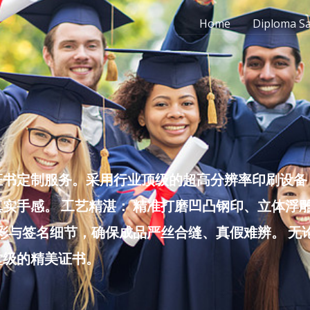
Home
Diploma S
书定制服务。采用行业顶级的超高分辨率印刷设备，
实手感。 工艺精湛： 精准打磨凹凸钢印、立体浮
色彩与签名细节，确保成品严丝合缝、真假难辨。 
堂级的精美证书。