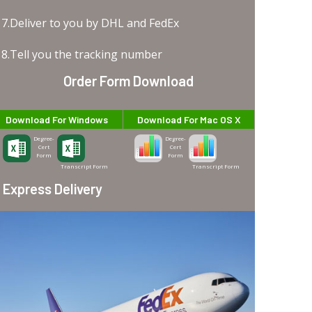
7.Deliver to you by DHL and FedEx
8.Tell you the tracking number
Order Form Download
Download For Windows
Download For Mac OS X
Degree-
Degree-
Cert
Cert
Form
Form
Transcript Form
Transcript Form
Express Delivery