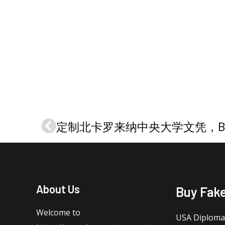
Prev
About Us
Buy Fak
Welcome to
USA Diploma