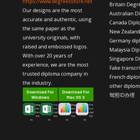
https://www.degreesstore.net
Britain Degr
Our designs are the most
Australian D
accurate and authentic, using
Canada Dipl
the same paper as the
New Zealand
university originals, with
Germany dip
raised and embossed logos.
Malaysia Di
With over 20 years of
Singapore D
experience, we are the most
Fake transcr
trusted diploma company in
French dipl
the industry.
other diplom
Download For
Download For
驾照ID办理
Windows
Mac OS X
Deg
Tra
Deg
Tra
ree-
nsc
ree-
nsc
Cert
ript
Cert
ript
For
For
For
For
m
m
m
m