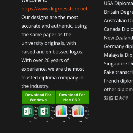
Welcome to
USA Diploma
https://www.degreesstore.net
Britain Degr
Our designs are the most
Australian D
accurate and authentic, using
Canada Dipl
the same paper as the
New Zealand
university originals, with
Germany dip
raised and embossed logos.
Malaysia Di
With over 20 years of
Singapore D
experience, we are the most
Fake transcr
trusted diploma company in
French dipl
the industry.
other diplom
Download For
Download For
驾照ID办理
Windows
Mac OS X
Deg
Tra
Deg
Tra
ree-
nsc
ree-
nsc
Cert
ript
Cert
ript
For
For
For
For
m
m
m
m