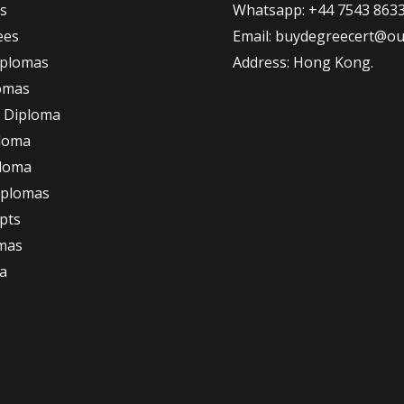
s
Whatsapp: +44 7543 863
ees
Email: buydegreecert@ou
iplomas
Address: Hong Kong.
omas
 Diploma
loma
ploma
iplomas
ipts
omas
a