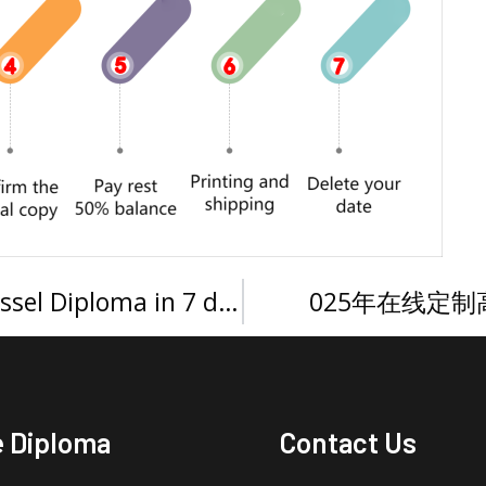
Buy an Erasmushogeschool Brussel Diploma in 7 days
025年在线定
e Diploma
Contact Us