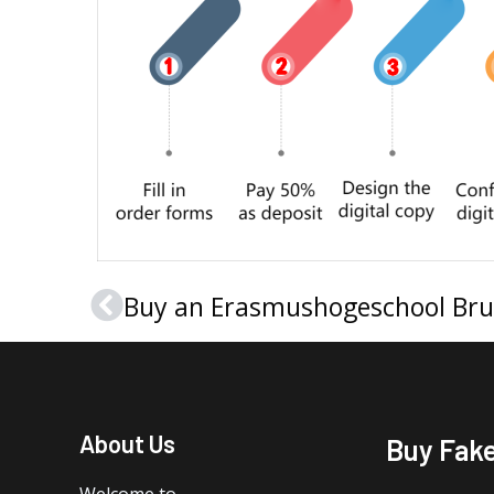
Prev
About Us
Buy Fak