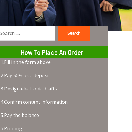
Search
earch
How To Place An Order
1.Fill in the form above
2.Pay 50% as a deposit
3.Design electronic drafts
4.Confirm content information
5.Pay the balance
6.Printing