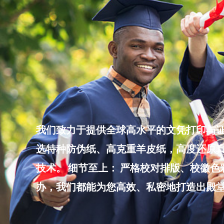
Skip
to
content
我们致力于提供全球高水平的文凭打印与证
选特种防伪纸、高克重羊皮纸，高度还原真
技术。 细节至上： 严格校对排版、校徽
办，我们都能为您高效、私密地打造出殿