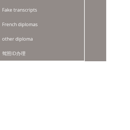
Fake transcripts
French diplomas
other diploma
驾照ID办理