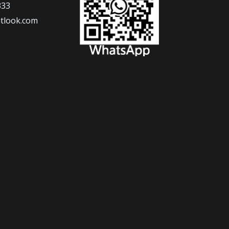
333
tlook.com