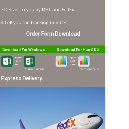
7.Deliver to you by DHL and FedEx
8.Tell you the tracking number
Order Form Download
Download For Windows
Download For Mac OS X
Degree-
Degree-
Cert
Cert
Form
Form
Transcript Form
Transcript Form
Express Delivery