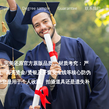
ample
Degree sample
Guarantee
联系我们
完美还原官方原版品质。 材质考究： 严
雕、高亮烫金/烫银及开窗安全线等核心防伪
无论您是用于个人收藏、拍摄道具还是遗失补