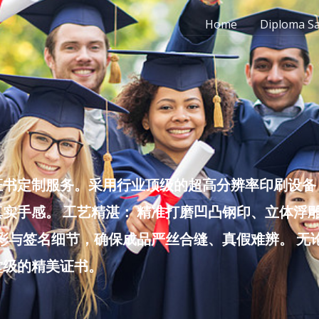
Home
Diploma S
书定制服务。采用行业顶级的超高分辨率印刷设备，
实手感。 工艺精湛： 精准打磨凹凸钢印、立体浮
色彩与签名细节，确保成品严丝合缝、真假难辨。 
堂级的精美证书。