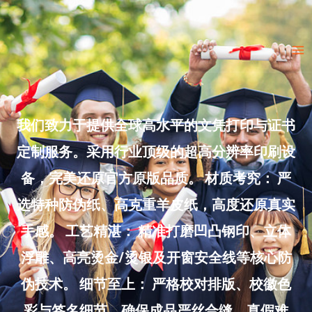
Skip
to
Ma
content
Me
我们致力于提供全球高水平的文凭打印与证书
定制服务。采用行业顶级的超高分辨率印刷设
备，完美还原官方原版品质。 材质考究： 严
选特种防伪纸、高克重羊皮纸，高度还原真实
手感。 工艺精湛： 精准打磨凹凸钢印、立体
浮雕、高亮烫金/烫银及开窗安全线等核心防
伪技术。 细节至上： 严格校对排版、校徽色
彩与签名细节，确保成品严丝合缝、真假难