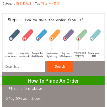
Category
驾照ID办理
Tag
特拉华州驾照
Search
Search
How To Place An Order
1.Fill in the form above
2.Pay 50% as a deposit