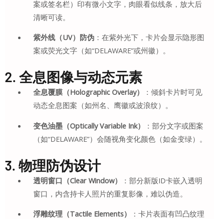
案或签名栏）印有微小文字，肉眼看似线条，放大后
清晰可读。
紫外线（UV）防伪
：在紫外光下，卡片会显示隐形图
案或荧光文字（如“DELAWARE”或州徽）。
2. 全息图像与动态元素
全息覆膜（Holographic Overlay）
：倾斜卡片时可见
动态全息图案（如州名、鹰徽或波浪纹）。
变色油墨（Optically Variable Ink）
：部分文字或图案
（如“DELAWARE”）会随视角变化颜色（如金变绿）。
3. 物理防伪设计
透明窗口（Clear Window）
：部分新版ID卡嵌入透明
窗口，内含持卡人照片的重复影像，难以伪造。
浮雕纹理（Tactile Elements）
：卡片表面有凹凸纹理