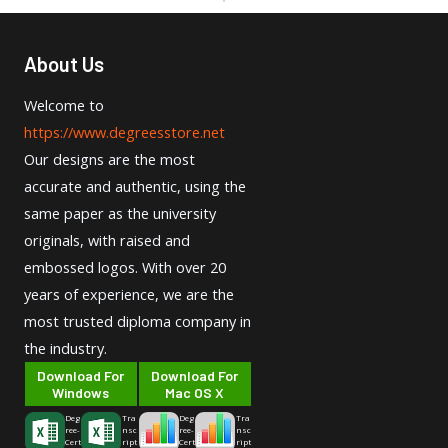
About Us
Welcome to
https://www.degreesstore.net
Our designs are the most
accurate and authentic, using the
same paper as the university
originals, with raised and
embossed logos. With over 20
years of experience, we are the
most trusted diploma company in
the industry.
Download For
Download For
Windows
Mac OS X
Deg
Tra
Deg
Tra
ree-
nsc
ree-
nsc
Cert
ript
Cert
ript