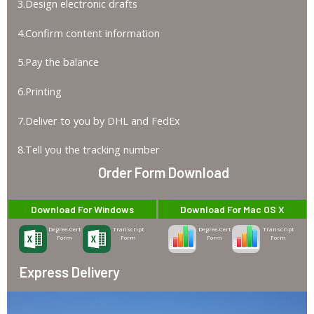
3.Design electronic drafts
4.Confirm content information
5.Pay the balance
6.Printing
7.Deliver to you by DHL and FedEx
8.Tell you the tracking number
Order Form Download
Download For Windows
Download For Mac OS X
Degree-Cert
Transcript
Degree-Cert
Transcript
Form
Form
Form
Form
Express Delivery