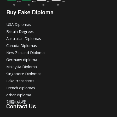
For
For
For
For
m
m
m
m
Buy Fake Diploma
USA Diplomas
Britain Degrees
Australian Diplomas
Canada Diplomas
New Zealand Diploma
Germany diploma
Malaysia Diploma
Singapore Diplomas
Fake transcripts
French diplomas
other diploma
驾照ID办理
Contact Us