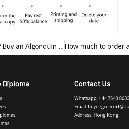
在线购买阿冈昆学院文凭可能吗？Buy an Algonquin College diploma
e Diploma
Contact Us
s
Whatsapp: +44 7543 863
ees
Email: buydegreecert@ou
iplomas
Address: Hong Kong.
omas