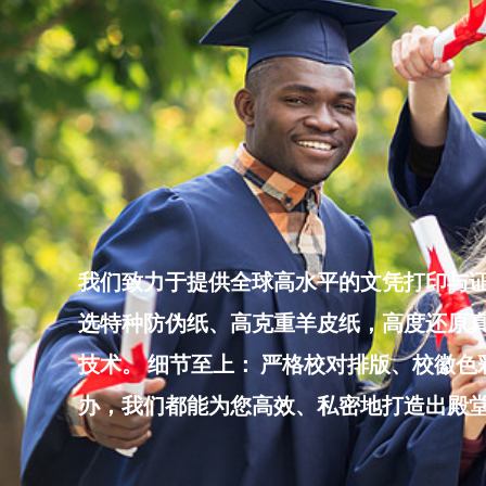
Skip
to
content
我们致力于提供全球高水平的文凭打印与证
选特种防伪纸、高克重羊皮纸，高度还原真
技术。 细节至上： 严格校对排版、校徽
办，我们都能为您高效、私密地打造出殿