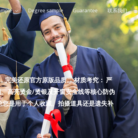
ample
Degree sample
Guarantee
联系我们
完美还原官方原版品质。 材质考究： 严
雕、高亮烫金/烫银及开窗安全线等核心防伪
无论您是用于个人收藏、拍摄道具还是遗失补