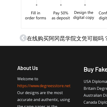
Prev
About Us
Buy Fak
Welcome to
USA Diploma
https://www.degreesstore.net
Britain Degr
Our designs are the most
Australian D
accurate and authentic, using
Canada Dipl
the same paper as the