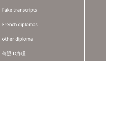
Fake transcripts
French diplomas
other diploma
驾照ID办理