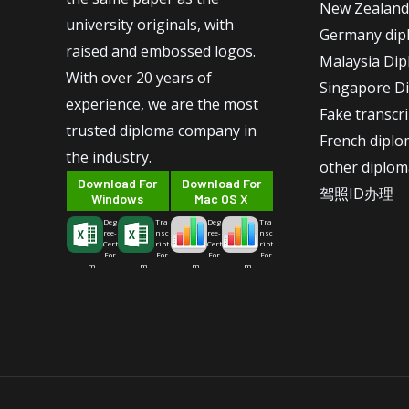
New Zealand
university originals, with
Germany dip
raised and embossed logos.
Malaysia Di
With over 20 years of
Singapore D
experience, we are the most
Fake transcr
trusted diploma company in
French dipl
the industry.
other diplom
Download For
Download For
驾照ID办理
Windows
Mac OS X
Deg
Tra
Deg
Tra
ree-
nsc
ree-
nsc
Cert
ript
Cert
ript
For
For
For
For
m
m
m
m