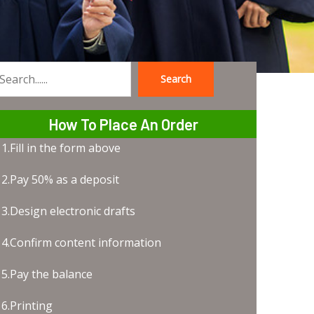
Search
earch
How To Place An Order
1.Fill in the form above
2.Pay 50% as a deposit
3.Design electronic drafts
4.Confirm content information
5.Pay the balance
6.Printing