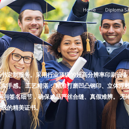
Home
Diploma S
书定制服务。采用行业顶级的超高分辨率印刷设备，
实手感。 工艺精湛： 精准打磨凹凸钢印、立体浮
色彩与签名细节，确保成品严丝合缝、真假难辨。 
堂级的精美证书。