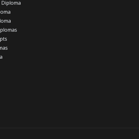
 Diploma
loma
ploma
iplomas
ipts
omas
a