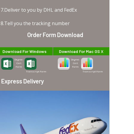
7.Deliver to you by DHL and FedEx
8.Tell you the tracking number
Order Form Download
Download For Windows
Download For Mac OS X
Degree-
Degree-
Cert
Cert
Form
Form
Transcript Form
Transcript Form
Express Delivery