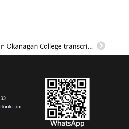
How much to order an Okanagan College transcript, 复制奥肯那根学院成绩单
Next
333
tlook.com