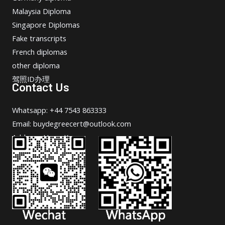
Malaysia Diploma
Singapore Diplomas
Fake transcripts
French diplomas
other diploma
驾照ID办理
Contact Us
Whatsapp: +44 7543 863333
Email: buydegreecert@outlook.com
Address: Hong Kong.