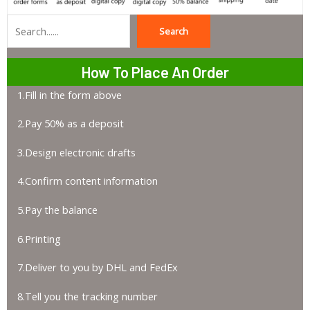
Search
Search
How To Place An Order
1.Fill in the form above
2.Pay 50% as a deposit
3.Design electronic drafts
4.Confirm content information
5.Pay the balance
6.Printing
7.Deliver to you by DHL and FedEx
8.Tell you the tracking number