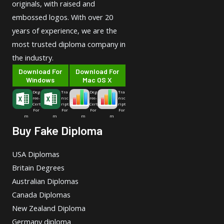
originals, with raised and
embossed logos. With over 20
years of experience, we are the
most trusted diploma company in
the industry.
Download For
Download For
Windows
Mac OS X
Deg
Tra
Deg
Tra
ree-
nsc
ree-
nsc
Cert
ript
Cert
ript
For
For
For
For
m
m
m
m
Buy Fake Diploma
USA Diplomas
Britain Degrees
Australian Diplomas
Canada Diplomas
New Zealand Diploma
Germany diploma