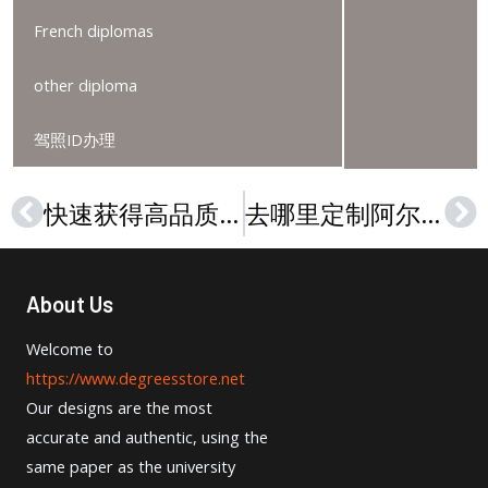
French diplomas
other diploma
驾照ID办理
快速获得高品质佛罗里达大西洋大学文凭（FAU diploma）
去哪里定制阿尔弗莱德大学文凭，Alfred University diploma sample
Prev
Ne
About Us
Welcome to
https://www.degreesstore.net
Our designs are the most
accurate and authentic, using the
same paper as the university