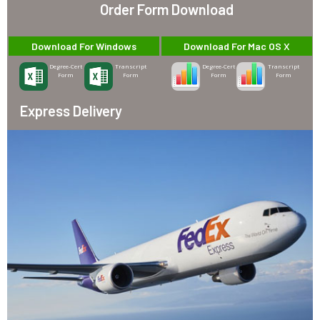
Order Form Download
Download For Windows
Download For Mac OS X
Degree-Cert
Transcript
Degree-Cert
Transcript
Form
Form
Form
Form
Express Delivery