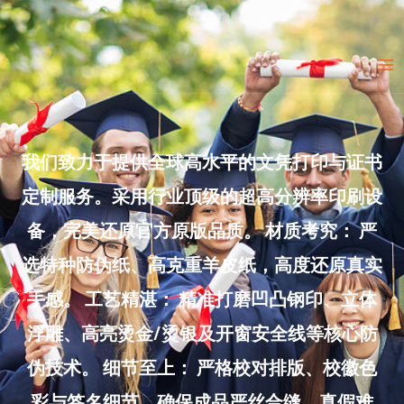
Skip
to
Ma
content
Me
我们致力于提供全球高水平的文凭打印与证书
定制服务。采用行业顶级的超高分辨率印刷设
备，完美还原官方原版品质。 材质考究： 严
选特种防伪纸、高克重羊皮纸，高度还原真实
手感。 工艺精湛： 精准打磨凹凸钢印、立体
浮雕、高亮烫金/烫银及开窗安全线等核心防
伪技术。 细节至上： 严格校对排版、校徽色
彩与签名细节，确保成品严丝合缝、真假难