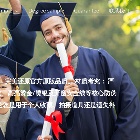
ample
Degree sample
Guarantee
联系我们
完美还原官方原版品质。 材质考究： 严
雕、高亮烫金/烫银及开窗安全线等核心防伪
无论您是用于个人收藏、拍摄道具还是遗失补