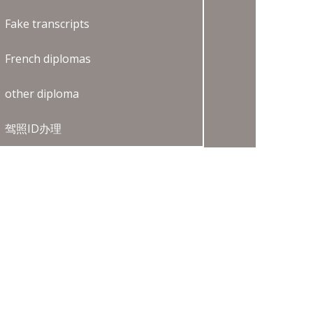
Fake transcripts
French diplomas
other diploma
驾照ID办理