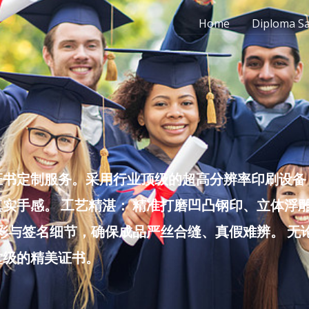
Home
Diploma S
书定制服务。采用行业顶级的超高分辨率印刷设备，
实手感。 工艺精湛： 精准打磨凹凸钢印、立体浮
色彩与签名细节，确保成品严丝合缝、真假难辨。 
堂级的精美证书。