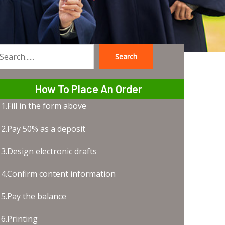
Search
earch
How To Place An Order
1.Fill in the form above
2.Pay 50% as a deposit
3.Design electronic drafts
4.Confirm content information
5.Pay the balance
6.Printing