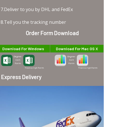
7.Deliver to you by DHL and FedEx
8.Tell you the tracking number
Order Form Download
Download For Windows
Download For Mac OS X
Degree-
Degree-
Cert
Cert
Form
Form
Transcript Form
Transcript Form
Express Delivery