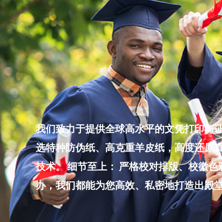
Skip
to
content
我们致力于提供全球高水平的文凭打印与证
选特种防伪纸、高克重羊皮纸，高度还原真
技术。 细节至上： 严格校对排版、校徽
办，我们都能为您高效、私密地打造出殿