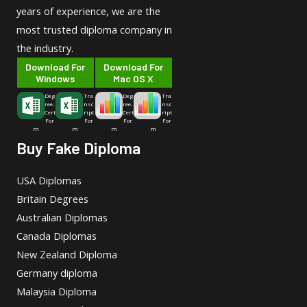
years of experience, we are the
most trusted diploma company in
the industry.
Download For
Download For
Windows
Mac OS X
Deg
Tra
Deg
Tra
ree-
nsc
ree-
nsc
Cert
ript
Cert
ript
For
For
For
For
m
m
m
m
Buy Fake Diploma
USA Diplomas
Britain Degrees
Australian Diplomas
Canada Diplomas
New Zealand Diploma
Germany diploma
Malaysia Diploma