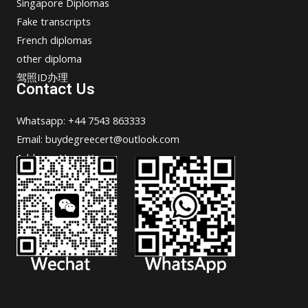
Singapore Diplomas
Fake transcripts
French diplomas
other diploma
驾照ID办理
Contact Us
Whatsapp: +44 7543 863333
Email: buydegreecert@outlook.com
Address: Hong Kong.