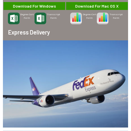
Download For Windows
Download For Mac OS X
Degree-Cert
Transcript
Degree-Cert
Transcript
Form
Form
Form
Form
Express Delivery