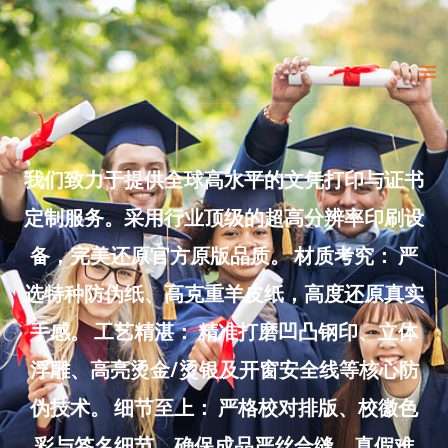
Skip
to
Ma
content
Me
我们致力于提供全球高水平的文凭打印与证书
定制服务。采用行业顶级的超高分辨率印刷设
备，完美还原官方原版品质。 材质考究： 严
选特种防伪纸、高克重羊皮纸，高度还原真实
手感。 工艺精湛： 精准打磨凹凸钢印、立体
浮雕、高亮烫金/烫银及开窗安全线等核心防
伪技术。 细节至上： 严格校对排版、校徽色
彩与签名细节，确保成品严丝合缝、真假难