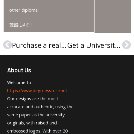
other diploma
驾照ID办理
Purchase a realistic Birkbeck College degree, 购买高质量的伦敦大学伯贝克学院学位证书
Get a University of Brighton degree in 2024, 订购2024年最新版本布莱顿大学文凭毕业证
Prev
Ne
About Us
Welcome to
https://www.degreesstore.net
Our designs are the most
accurate and authentic, using the
same paper as the university
originals, with raised and
embossed logos. With over 20