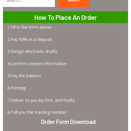
Search
Search
How To Place An Order
1.Fill in the form above
2.Pay 50% as a deposit
3.Design electronic drafts
4.Confirm content information
5.Pay the balance
6.Printing
7.Deliver to you by DHL and FedEx
8.Tell you the tracking number
Order Form Download