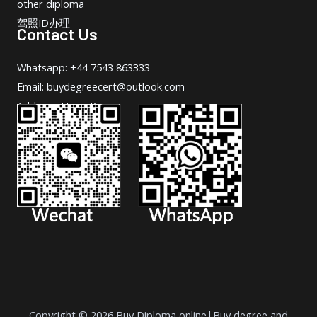
other diploma
驾照ID办理
Contact Us
Whatsapp: +44 7543 863333
Email: buydegreecert@outlook.com
Address: Hong Kong.
Copyright © 2026 Buy Diploma online|Buy degree and