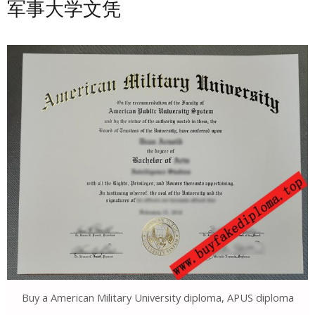
军事大学文凭
Buy a American Military University diploma, APUS diploma