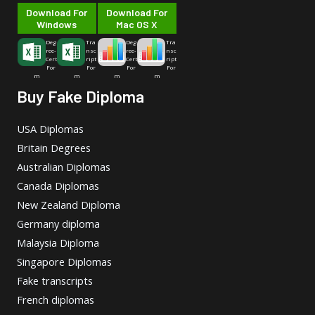
Download For
Download For
Windows
Mac OS X
Deg
Tra
Deg
Tra
ree-
nsc
ree-
nsc
Cert
ript
Cert
ript
For
For
For
For
m
m
m
m
Buy Fake Diploma
USA Diplomas
Britain Degrees
Australian Diplomas
Canada Diplomas
New Zealand Diploma
Germany diploma
Malaysia Diploma
Singapore Diplomas
Fake transcripts
French diplomas