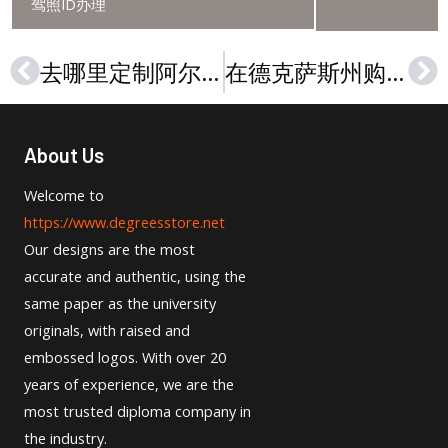
驾照ID办理
去哪里定制阿尔弗莱德大学文凭，Alfred University diploma sample
在德克萨斯州购买安吉洛州立大学文凭，Angelo State University diploma sample
Prev
Ne
About Us
Welcome to
https://www.degreesstore.net
Our designs are the most
accurate and authentic, using the
same paper as the university
originals, with raised and
embossed logos. With over 20
years of experience, we are the
most trusted diploma company in
the industry.