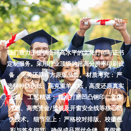
Skip
to
Ma
content
Me
我们致力于提供全球高水平的文凭打印与证书
定制服务。采用行业顶级的超高分辨率印刷设
备，完美还原官方原版品质。 材质考究： 严
选特种防伪纸、高克重羊皮纸，高度还原真实
手感。 工艺精湛： 精准打磨凹凸钢印、立体
浮雕、高亮烫金/烫银及开窗安全线等核心防
伪技术。 细节至上： 严格校对排版、校徽色
彩与签名细节，确保成品严丝合缝、真假难