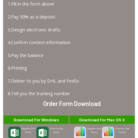
1.Fill in the form above
2.Pay 50% as a deposit
3.Design electronic drafts
4.Confirm content information
5.Pay the balance
6.Printing
7.Deliver to you by DHL and FedEx
8.Tell you the tracking number
Order Form Download
Download For Windows
Download For Mac OS X
Degree-Cert
Transcript
Degree-Cert
Transcript
Form
Form
Form
Form