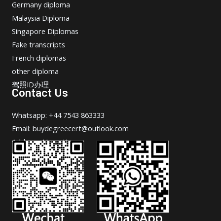
Germany diploma
Malaysia Diploma
Singapore Diplomas
Fake transcripts
French diplomas
other diploma
驾照ID办理
Contact Us
Whatsapp: +44 7543 863333
Email: buydegreecert@outlook.com
Address: Hong Kong.