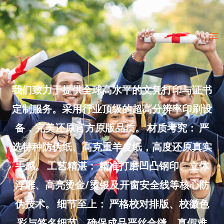
Skip
to
Ma
content
Me
我们致力于提供全球高水平的文凭打印与证书
定制服务。采用行业顶级的超高分辨率印刷设
备，完美还原官方原版品质。 材质考究： 严
选特种防伪纸、高克重羊皮纸，高度还原真实
手感。 工艺精湛： 精准打磨凹凸钢印、立体
浮雕、高亮烫金/烫银及开窗安全线等核心防
伪技术。 细节至上： 严格校对排版、校徽色
彩与签名细节，确保成品严丝合缝、真假难