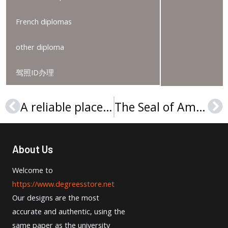
French diplomas
other diploma
驾照ID办理
A reliable place to get a University of Warwick degree
The Seal of Ambition: Buy Geneva Business School Diploma
Prev
Ne
About Us
Welcome to
https://www.degreesstore.net
Our designs are the most
accurate and authentic, using the
same paper as the university