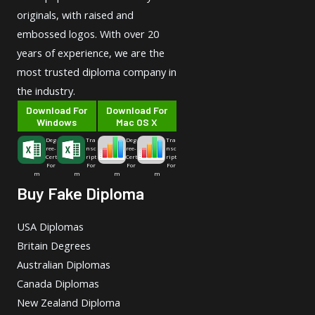
originals, with raised and
embossed logos. With over 20
years of experience, we are the
most trusted diploma company in
the industry.
Download For
Download For
Windows
Mac OS X
Deg
Tra
Deg
Tra
ree-
nsc
ree-
nsc
Cert
ript
Cert
ript
For
For
For
For
m
m
m
m
Buy Fake Diploma
USA Diplomas
Britain Degrees
Australian Diplomas
Canada Diplomas
New Zealand Diploma