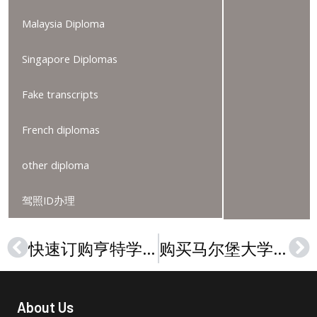
Malaysia Diploma
Singapore Diplomas
Fake transcripts
French diplomas
other diploma
驾照ID办理
快速订购亨特学院文凭，Hunter College diploma
购买马尔堡大学成绩单，University of Marburg Zeugnis
Prev
Ne
About Us