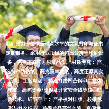
Skip
to
Ma
content
Me
我们致力于提供全球高水平的文凭打印与证书
定制服务。采用行业顶级的超高分辨率印刷设
备，完美还原官方原版品质。 材质考究： 严
选特种防伪纸、高克重羊皮纸，高度还原真实
手感。 工艺精湛： 精准打磨凹凸钢印、立体
浮雕、高亮烫金/烫银及开窗安全线等核心防
伪技术。 细节至上： 严格校对排版、校徽色
彩与签名细节，确保成品严丝合缝、真假难