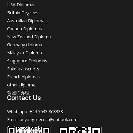
USA Diplomas
Britain Degrees
Australian Diplomas
Canada Diplomas
New Zealand Diploma
Germany diploma
Malaysia Diploma
Singapore Diplomas
Fake transcripts
French diplomas
other diploma
驾照ID办理
Contact Us
Whatsapp: +44 7543 863333
Email: buydegreecert@outlook.com
Address: Hong Kong.