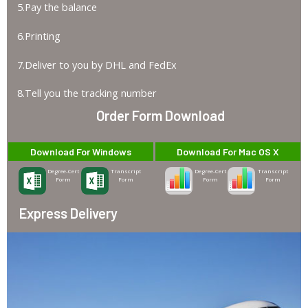
5.Pay the balance
6.Printing
7.Deliver to you by DHL and FedEx
8.Tell you the tracking number
Order Form Download
Download For Windows
Download For Mac OS X
Degree-Cert
Transcript
Degree-Cert
Transcript
Form
Form
Form
Form
Express Delivery