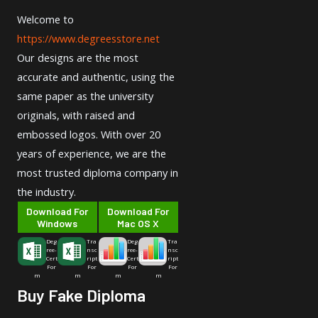
Welcome to
https://www.degreesstore.net
Our designs are the most
accurate and authentic, using the
same paper as the university
originals, with raised and
embossed logos. With over 20
years of experience, we are the
most trusted diploma company in
the industry.
Download For
Download For
Windows
Mac OS X
Deg
Tra
Deg
Tra
ree-
nsc
ree-
nsc
Cert
ript
Cert
ript
For
For
For
For
m
m
m
m
Buy Fake Diploma