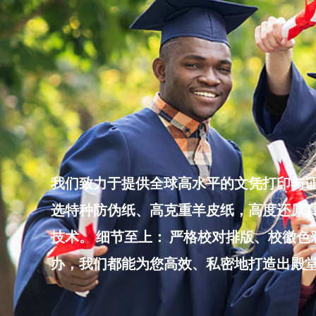
Skip
to
content
我们致力于提供全球高水平的文凭打印与证
选特种防伪纸、高克重羊皮纸，高度还原真
技术。 细节至上： 严格校对排版、校徽
办，我们都能为您高效、私密地打造出殿