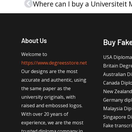
Prev
About Us
Buy Fak
Welcome to
USA Diploma
https://www.degreesstore.net
Britain Degr
Our designs are the most
Australian D
accurate and authentic, using
Canada Dipl
the same paper as the
New Zealand
university originals, with
Germany dip
raised and embossed logos.
Malaysia Di
With over 20 years of
Singapore D
experience, we are the most
Fake transcr
trusted diploma company in