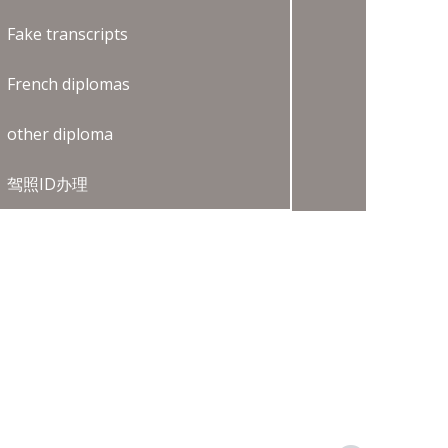
Fake transcripts
French diplomas
other diploma
驾照ID办理