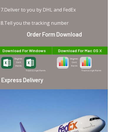
7.Deliver to you by DHL and FedEx
8.Tell you the tracking number
Order Form Download
Download For Windows
Download For Mac OS X
Degree-
Degree-
Cert
Cert
Form
Form
Transcript Form
Transcript Form
Express Delivery