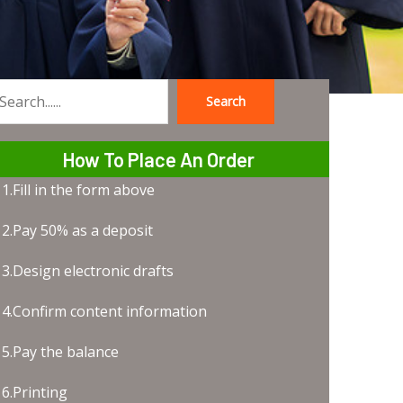
Search
earch
How To Place An Order
1.Fill in the form above
2.Pay 50% as a deposit
3.Design electronic drafts
4.Confirm content information
5.Pay the balance
6.Printing