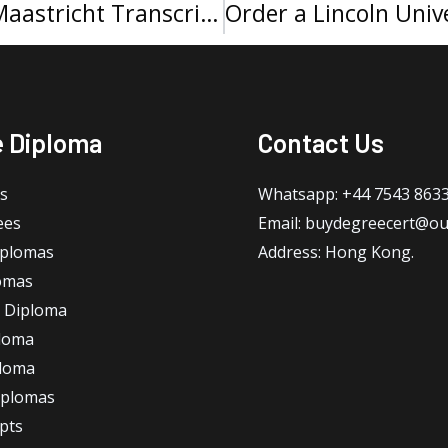
Where can I buy a Universiteit Maastricht Transcript online?
e Diploma
Contact Us
s
Whatsapp: +44 7543 863
ees
Email: buydegreecert@ou
iplomas
Address: Hong Kong.
omas
 Diploma
loma
ploma
iplomas
ipts