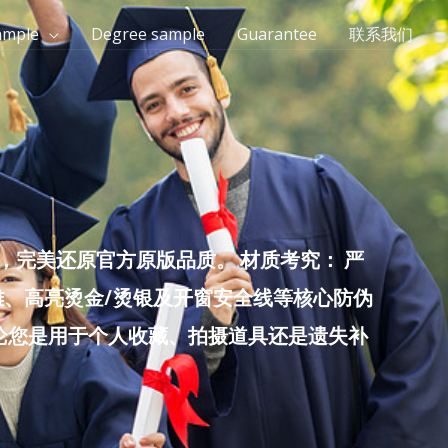
ample
Degree sample
Guarantee
联系我们
完美还原官方原版品质。 材质考究： 严
雕、高亮烫金/烫银及开窗安全线等核心防伪
无论您是用于个人收藏、拍摄道具还是遗失补