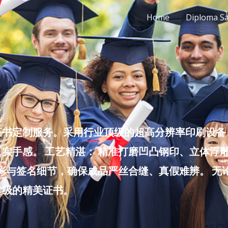
Home
Diploma S
书定制服务。采用行业顶级的超高分辨率印刷设备，
实手感。 工艺精湛： 精准打磨凹凸钢印、立体浮
色彩与签名细节，确保成品严丝合缝、真假难辨。 
堂级的精美证书。