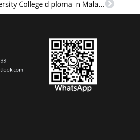
Order a Lincoln University College diploma in Malaysia
Next
333
tlook.com