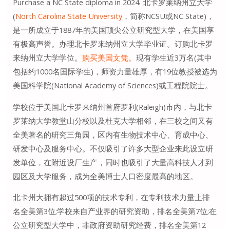
Purchase a NC State diploma in 2024. 北卡罗莱纳州立大学
(
North Carolina State University
，简称NCSU或NC State)，
是一所成立于1887年的美国顶尖公立研究型大学，在美国享
有极高声誉。办理北卡罗来纳州立大学毕业证。订购北卡罗
来纳州立大学学位。
购买美国文凭。
现有学生近3万名(其中
包括约1000名国际学生)，师资力量雄厚，有19位教授被选为
美国科学院(National Academy of Sciences)或工程院院士。
学校位于美国北卡罗来纳州首府罗利(Raleigh)市内，与北卡
罗莱纳大学教堂山分校以及杜克大学相邻，在三校之间又有
全美著名的研究三角园，区内有生物技术中心、育成中心、
研发中心及服务中心。不仅吸引了许多大型企业来此设立研
发单位，在附近设厂生产，同时也吸引了大量高科技人才到
园区及大学服务，成为全美博士人口密度最高的地区。
北卡州大拥有超过500项的技术专利，在专利技术力量上排
名全美第3位;学校来自产业界的研究资助，排名全美第7位;在
公立研究型大学中，非政府资助研究经费，排名全美第12