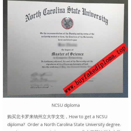
NCSU diploma
购买北卡罗来纳州立大学文凭，How to get a NCSU
diploma? Order a North Carolina State University degree.