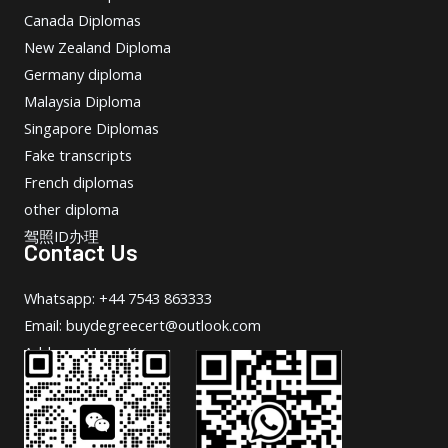
Canada Diplomas
New Zealand Diploma
Germany diploma
Malaysia Diploma
Singapore Diplomas
Fake transcripts
French diplomas
other diploma
驾照ID办理
Contact Us
Whatsapp: +44 7543 863333
Email: buydegreecert@outlook.com
Address: Hong Kong.