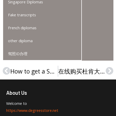
Singapore Diplomas
Fake transcripts
French diplomas
other diploma
驾照ID办理
How to get a Saint Mary’s University transcript online?
在线购买杜肯大学文凭，Buy a Duquesne University diploma online
Prev
Ne
About Us
Welcome to
https://www.degreesstore.net