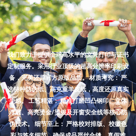
Skip
to
Ma
content
Me
我们致力于提供全球高水平的文凭打印与证书
定制服务。采用行业顶级的超高分辨率印刷设
备，完美还原官方原版品质。 材质考究： 严
选特种防伪纸、高克重羊皮纸，高度还原真实
手感。 工艺精湛： 精准打磨凹凸钢印、立体
浮雕、高亮烫金/烫银及开窗安全线等核心防
伪技术。 细节至上： 严格校对排版、校徽色
彩与签名细节，确保成品严丝合缝、真假难