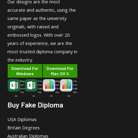
Our designs are the most
accurate and authentic, using the
same paper as the university
originals, with raised and
embossed logos. With over 20
years of experience, we are the
most trusted diploma company in
the industry.
Download For
Download For
Windows
Mac OS X
Deg
Tra
Deg
Tra
ree-
nsc
ree-
nsc
Cert
ript
Cert
ript
For
For
For
For
m
m
m
m
Buy Fake Diploma
USA Diplomas
Britain Degrees
Australian Diplomas