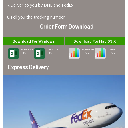
7.Deliver to you by DHL and FedEx
8.Tell you the tracking number
Order Form Download
Download For Windows
Download For Mac OS X
Degree-Cert
Transcript
Degree-Cert
Transcript
Form
Form
Form
Form
Express Delivery