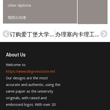
other diploma
驾照ID办理
订购爱丁堡大学成绩单，How to buy a University of Edinburgh transcript
办理塞内卡理工学院文凭，Buy a Seneca Polytechnic diploma in Canada
Prev
Ne
About Us
Welcome to
https://www.degreesstore.net
Our designs are the most
accurate and authentic, using the
same paper as the university
originals, with raised and
embossed logos. With over 20