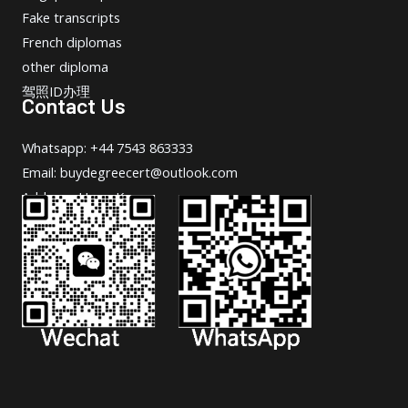
Fake transcripts
French diplomas
other diploma
驾照ID办理
Contact Us
Whatsapp: +44 7543 863333
Email: buydegreecert@outlook.com
Address: Hong Kong.