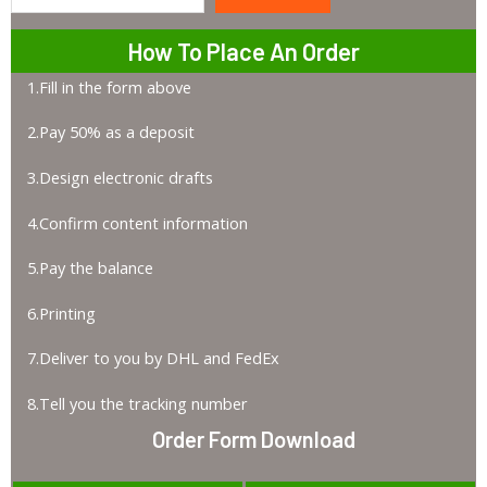
Search
How To Place An Order
1.Fill in the form above
2.Pay 50% as a deposit
3.Design electronic drafts
4.Confirm content information
5.Pay the balance
6.Printing
7.Deliver to you by DHL and FedEx
8.Tell you the tracking number
Order Form Download