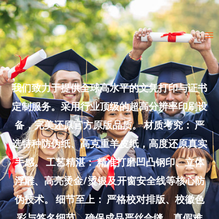
Skip
to
Ma
content
Me
我们致力于提供全球高水平的文凭打印与证书
定制服务。采用行业顶级的超高分辨率印刷设
备，完美还原官方原版品质。 材质考究： 严
选特种防伪纸、高克重羊皮纸，高度还原真实
手感。 工艺精湛： 精准打磨凹凸钢印、立体
浮雕、高亮烫金/烫银及开窗安全线等核心防
伪技术。 细节至上： 严格校对排版、校徽色
彩与签名细节，确保成品严丝合缝、真假难