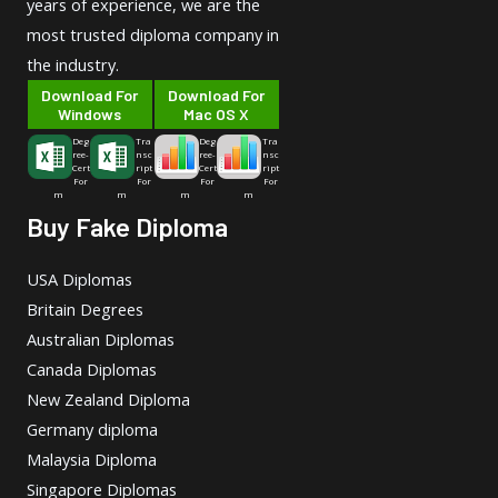
years of experience, we are the
most trusted diploma company in
the industry.
Download For
Download For
Windows
Mac OS X
Deg
Tra
Deg
Tra
ree-
nsc
ree-
nsc
Cert
ript
Cert
ript
For
For
For
For
m
m
m
m
Buy Fake Diploma
USA Diplomas
Britain Degrees
Australian Diplomas
Canada Diplomas
New Zealand Diploma
Germany diploma
Malaysia Diploma
Singapore Diplomas