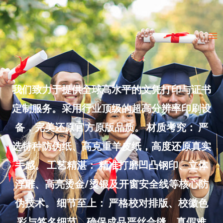
Skip
to
Ma
content
Me
我们致力于提供全球高水平的文凭打印与证书
定制服务。采用行业顶级的超高分辨率印刷设
备，完美还原官方原版品质。 材质考究： 严
选特种防伪纸、高克重羊皮纸，高度还原真实
手感。 工艺精湛： 精准打磨凹凸钢印、立体
浮雕、高亮烫金/烫银及开窗安全线等核心防
伪技术。 细节至上： 严格校对排版、校徽色
彩与签名细节，确保成品严丝合缝、真假难