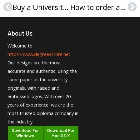
Buy a Universität Hamburg Urkunde, University of Hamburg diploma
How to order an Apollon Hochschule der Gesundheitswirtschaft Urkunde and Zeugnis?
Prev
Ne
About Us
Welcome to
https://www.degreesstore.net
Our designs are the most
accurate and authentic, using the
same paper as the university
originals, with raised and
embossed logos. With over 20
years of experience, we are the
most trusted diploma company in
the industry.
Download For
Download For
Windows
Mac OS X