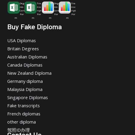
Deg
Tra
Deg
Tra
ree-
nsc
ree-
nsc
Cert
ript
Cert
ript
For
For
For
For
m
m
m
m
Buy Fake Diploma
USA Diplomas
Britain Degrees
Australian Diplomas
Canada Diplomas
New Zealand Diploma
Germany diploma
Malaysia Diploma
Singapore Diplomas
Fake transcripts
French diplomas
other diploma
驾照ID办理
Contact Us