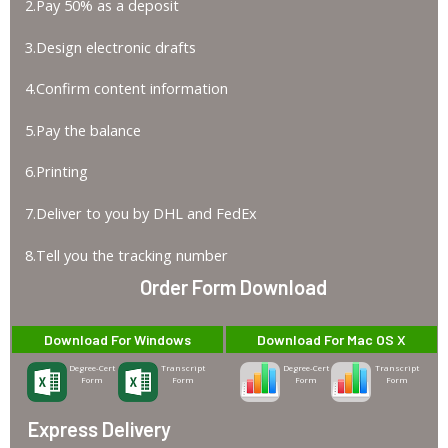
2.Pay 50% as a deposit
3.Design electronic drafts
4.Confirm content information
5.Pay the balance
6.Printing
7.Deliver to you by DHL and FedEx
8.Tell you the tracking number
Order Form Download
Download For Windows
Download For Mac OS X
Degree-Cert
Transcript
Degree-Cert
Transcript
Form
Form
Form
Form
Express Delivery