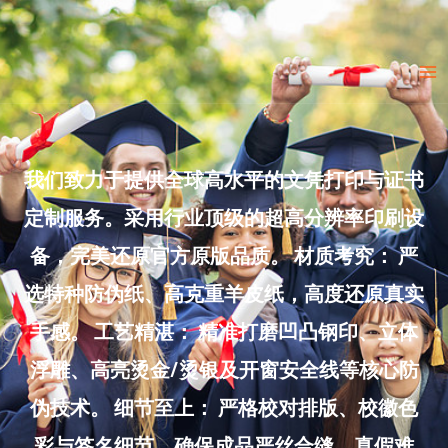
Skip
to
Ma
content
Me
我们致力于提供全球高水平的文凭打印与证书
定制服务。采用行业顶级的超高分辨率印刷设
备，完美还原官方原版品质。 材质考究： 严
选特种防伪纸、高克重羊皮纸，高度还原真实
手感。 工艺精湛： 精准打磨凹凸钢印、立体
浮雕、高亮烫金/烫银及开窗安全线等核心防
伪技术。 细节至上： 严格校对排版、校徽色
彩与签名细节，确保成品严丝合缝、真假难