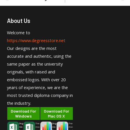
About Us
Welcome to
https://www.degreesstore.net
Our designs are the most
accurate and authentic, using the
same paper as the university
originals, with raised and
embossed logos. With over 20
years of experience, we are the
most trusted diploma company in
the industry.
Download For
Download For
Windows
Mac OS X
Deg
Tra
Deg
Tra
ree-
nsc
ree-
nsc