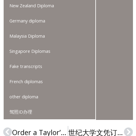
New Zealand Diploma
Germany diploma
Malaysia Diploma
Singapore Diplomas
Fake transcripts
French diplomas
other diploma
驾照ID办理
Order a Taylor’s University degree, 订购泰莱大学文凭
世纪大学文凭订购，How to get a SEGi University degree in Malaysia
Prev
Ne