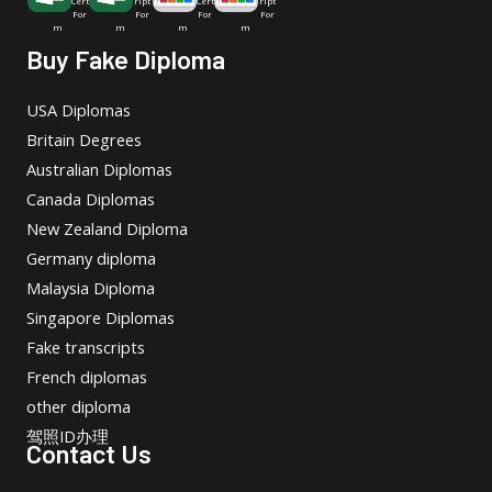
Cert
ript
Cert
ript
For
For
For
For
m
m
m
m
Buy Fake Diploma
USA Diplomas
Britain Degrees
Australian Diplomas
Canada Diplomas
New Zealand Diploma
Germany diploma
Malaysia Diploma
Singapore Diplomas
Fake transcripts
French diplomas
other diploma
驾照ID办理
Contact Us