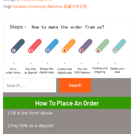
Tags
Sunway University diploma
,
双威大学文凭
Search
Search
How To Place An Order
1.Fill in the form above
2.Pay 50% as a deposit