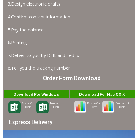
3.Design electronic drafts
4.Confirm content information
5.Pay the balance
6.Printing
7.Deliver to you by DHL and FedEx
8.Tell you the tracking number
Order Form Download
Download For Windows
Download For Mac OS X
Degree-Cert
Transcript
Degree-Cert
Transcript
Form
Form
Form
Form
Express Delivery