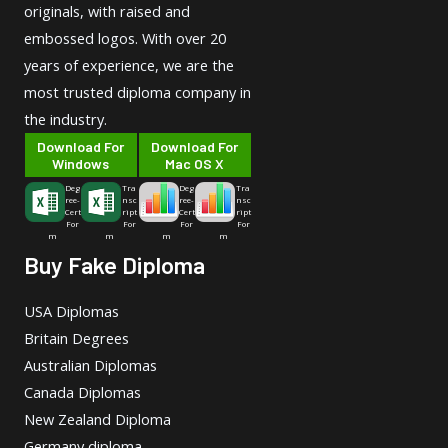
originals, with raised and
embossed logos. With over 20
years of experience, we are the
most trusted diploma company in
the industry.
Download For
Download For
Windows
Mac OS X
Deg
Tra
Deg
Tra
ree-
nsc
ree-
nsc
Cert
ript
Cert
ript
For
For
For
For
m
m
m
m
Buy Fake Diploma
USA Diplomas
Britain Degrees
Australian Diplomas
Canada Diplomas
New Zealand Diploma
Germany diploma