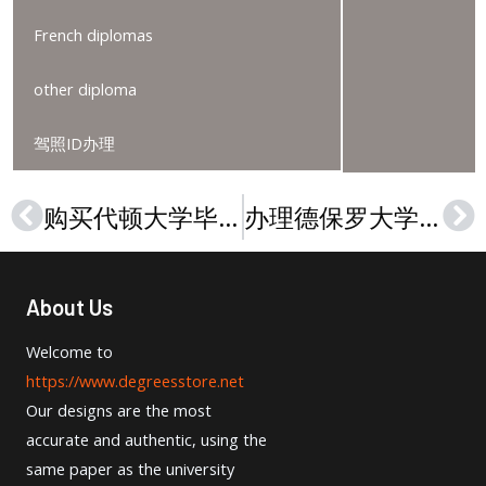
French diplomas
other diploma
驾照ID办理
购买代顿大学毕业证指南
办理德保罗大学文凭，Buy a DePaul University diploma
Prev
Ne
About Us
Welcome to
https://www.degreesstore.net
Our designs are the most
accurate and authentic, using the
same paper as the university