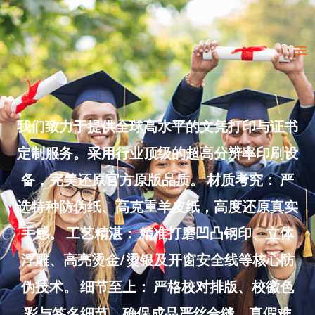
Skip
to
Ma
content
Me
我们致力于提供全球高水平的文凭打印与证书
定制服务。采用行业顶级的超高分辨率印刷设
备，完美还原官方原版品质。 材质考究： 严
选特种防伪纸、高克重羊皮纸，高度还原真实
手感。 工艺精湛： 精准打磨凹凸钢印、立体
浮雕、高亮烫金/烫银及开窗安全线等核心防
伪技术。 细节至上： 严格校对排版、校徽色
彩与签名细节，确保成品严丝合缝、真假难