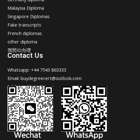
Malaysia Diploma
Singapore Diplomas
Fake transcripts
French diplomas
other diploma
驾照ID办理
Contact Us
Whatsapp: +44 7543 863333
Email: buydegreecert@outlook.com
Address: Hong Kong.