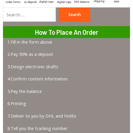
Search
Search
How To Place An Order
1.Fill in the form above
2.Pay 50% as a deposit
3.Design electronic drafts
4.Confirm content information
5.Pay the balance
6.Printing
7.Deliver to you by DHL and FedEx
8.Tell you the tracking number