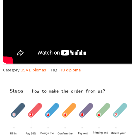
Category
USA Diplomas
Tag
TTU diploma