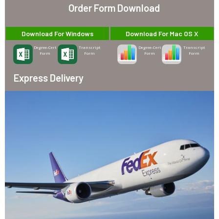
Order Form Download
Download For Windows
Download For Mac OS X
Degree-Cert
Transcript
Degree-Cert
Transcript
Form
Form
Form
Form
Express Delivery