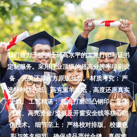
Skip
to
Ma
content
Me
我们致力于提供全球高水平的文凭打印与证书
定制服务。采用行业顶级的超高分辨率印刷设
备，完美还原官方原版品质。 材质考究： 严
选特种防伪纸、高克重羊皮纸，高度还原真实
手感。 工艺精湛： 精准打磨凹凸钢印、立体
浮雕、高亮烫金/烫银及开窗安全线等核心防
伪技术。 细节至上： 严格校对排版、校徽色
彩与签名细节，确保成品严丝合缝、真假难