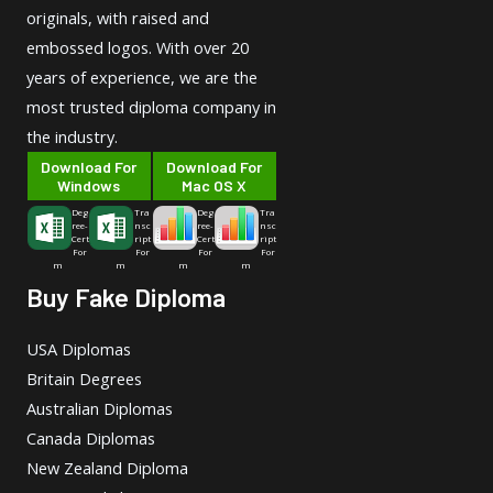
originals, with raised and
embossed logos. With over 20
years of experience, we are the
most trusted diploma company in
the industry.
Download For
Download For
Windows
Mac OS X
Deg
Tra
Deg
Tra
ree-
nsc
ree-
nsc
Cert
ript
Cert
ript
For
For
For
For
m
m
m
m
Buy Fake Diploma
USA Diplomas
Britain Degrees
Australian Diplomas
Canada Diplomas
New Zealand Diploma