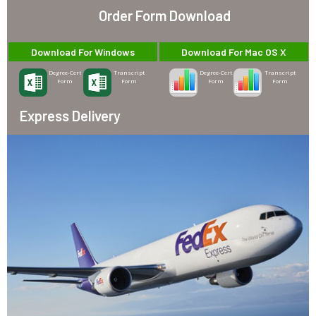
Order Form Download
Download For Windows
Download For Mac OS X
Degree-Cert
Transcript
Degree-Cert
Transcript
Form
Form
Form
Form
Express Delivery