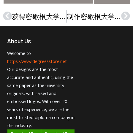
获得密歇根大学迪尔伯恩分校成绩单的方法，How to 100% Copy UM–Dearborn transcript
制作密歇根大学迪尔伯恩分校文凭的成本，Get a UM–Dearborn diploma
Prev
Ne
About Us
Welcome to
https://www.degreesstore.net
Our designs are the most
accurate and authentic, using the
same paper as the university
originals, with raised and
embossed logos. With over 20
years of experience, we are the
most trusted diploma company in
the industry.