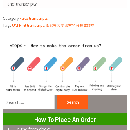
and transcript?
Category
Fake transcripts
Tags
UM-Flint transcript
,
密歇根大学弗林特分校成绩单
Search
Search
How To Place An Order
1.Fill in the form above