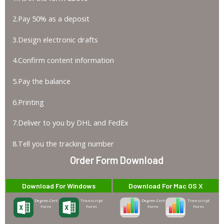
2.Pay 50% as a deposit
3.Design electronic drafts
4.Confirm content information
5.Pay the balance
6.Printing
7.Deliver to you by DHL and FedEx
8.Tell you the tracking number
Order Form Download
Download For Windows
Download For Mac OS X
Degree-Cert
Transcript
Degree-Cert
Transcript
Form
Form
Form
Form