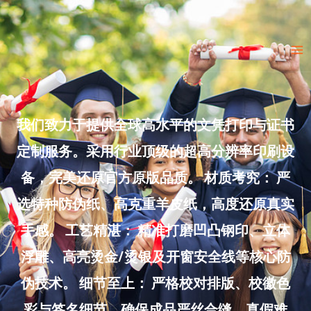
Skip
to
Ma
content
Me
我们致力于提供全球高水平的文凭打印与证书
定制服务。采用行业顶级的超高分辨率印刷设
备，完美还原官方原版品质。 材质考究： 严
选特种防伪纸、高克重羊皮纸，高度还原真实
手感。 工艺精湛： 精准打磨凹凸钢印、立体
浮雕、高亮烫金/烫银及开窗安全线等核心防
伪技术。 细节至上： 严格校对排版、校徽色
彩与签名细节，确保成品严丝合缝、真假难