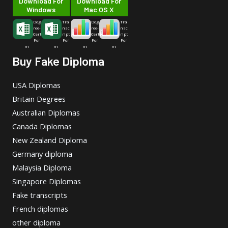
Download For
Download For
Windows
Mac OS X
Deg
Tra
Deg
Tra
ree-
nsc
ree-
nsc
Cert
ript
Cert
ript
For
For
For
For
m
m
m
m
Buy Fake Diploma
USA Diplomas
Britain Degrees
Australian Diplomas
Canada Diplomas
New Zealand Diploma
Germany diploma
Malaysia Diploma
Singapore Diplomas
Fake transcripts
French diplomas
other diploma