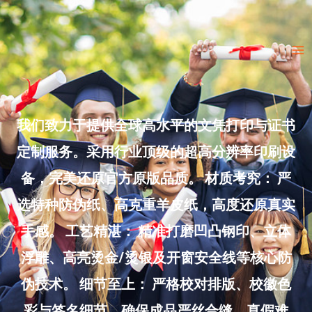
Skip
to
Ma
content
Me
我们致力于提供全球高水平的文凭打印与证书
定制服务。采用行业顶级的超高分辨率印刷设
备，完美还原官方原版品质。 材质考究： 严
选特种防伪纸、高克重羊皮纸，高度还原真实
手感。 工艺精湛： 精准打磨凹凸钢印、立体
浮雕、高亮烫金/烫银及开窗安全线等核心防
伪技术。 细节至上： 严格校对排版、校徽色
彩与签名细节，确保成品严丝合缝、真假难