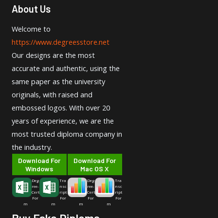
About Us
Welcome to
https://www.degreesstore.net
Our designs are the most
accurate and authentic, using the
same paper as the university
originals, with raised and
embossed logos. With over 20
years of experience, we are the
most trusted diploma company in
the industry.
Download For
Download For
Windows
Mac OS X
Deg
Tra
Deg
Tra
ree-
nsc
ree-
nsc
Cert
ript
Cert
ript
For
For
For
For
m
m
m
m
Buy Fake Diploma