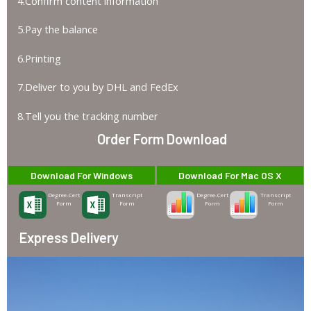
4.Confirm content information
5.Pay the balance
6.Printing
7.Deliver to you by DHL and FedEx
8.Tell you the tracking number
Order Form Download
Download For Windows
Download For Mac OS X
Degree-Cert
Transcript
Degree-Cert
Transcript
Form
Form
Form
Form
Express Delivery