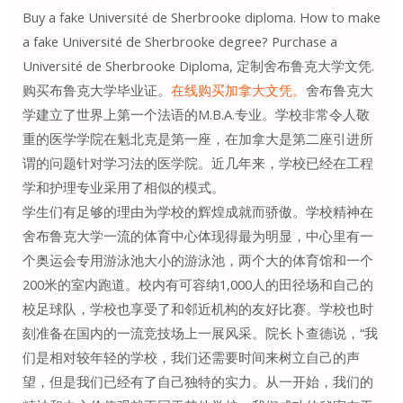
Buy a fake Université de Sherbrooke diploma. How to make
a fake Université de Sherbrooke degree? Purchase a
Université de Sherbrooke Diploma, 定制舍布鲁克大学文凭.
购买布鲁克大学毕业证。
在线购买加拿大文凭。
舍布鲁克大
学建立了世界上第一个法语的M.B.A.专业。学校非常令人敬
重的医学学院在魁北克是第一座，在加拿大是第二座引进所
谓的问题针对学习法的医学院。近几年来，学校已经在工程
学和护理专业采用了相似的模式。
学生们有足够的理由为学校的辉煌成就而骄傲。学校精神在
舍布鲁克大学一流的体育中心体现得最为明显，中心里有一
个奥运会专用游泳池大小的游泳池，两个大的体育馆和一个
200米的室内跑道。校内有可容纳1,000人的田径场和自己的
校足球队，学校也享受了和邻近机构的友好比赛。学校也时
刻准备在国内的一流竞技场上一展风采。院长卜查德说，“我
们是相对较年轻的学校，我们还需要时间来树立自己的声
望，但是我们已经有了自己独特的实力。从一开始，我们的