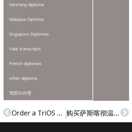
Germany diploma
Malaysia Diploma
Singapore Diplomas
Fake transcripts
French diplomas
other diploma
驾照ID办理
Order a TriOS College diploma, 在加拿大办理特里奥斯学院文凭
购买萨斯喀彻温大学学位, Buy a University of Saskatchewan diploma
Prev
Ne