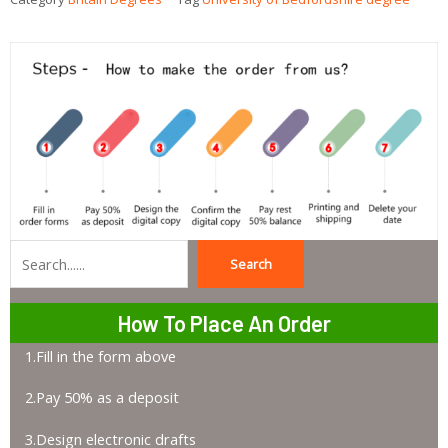
Search
Search
How To Place An Order
1.Fill in the form above
2.Pay 50% as a deposit
3.Design electronic drafts