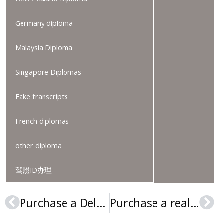
Germany diploma
Malaysia Diploma
Singapore Diplomas
Fake transcripts
French diplomas
other diploma
驾照ID办理
Purchase a Delaware Valley University diploma, DelVal degree，办理特拉华谷大学文凭，
Purchase a realistic Birkbeck College degree, 购买高质量的伦敦大学伯贝克学院学位证书
Prev
Ne