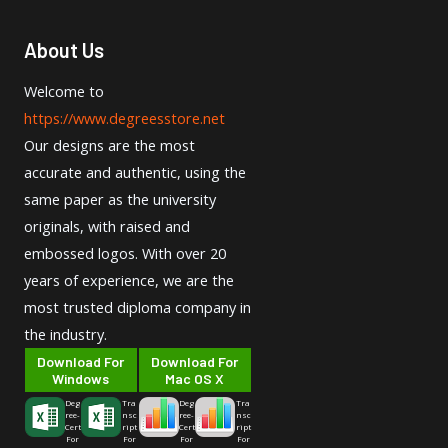
About Us
Welcome to
https://www.degreesstore.net
Our designs are the most
accurate and authentic, using the
same paper as the university
originals, with raised and
embossed logos. With over 20
years of experience, we are the
most trusted diploma company in
the industry.
Download For
Download For
Windows
Mac OS X
Deg
Tra
Deg
Tra
ree-
nsc
ree-
nsc
Cert
ript
Cert
ript
For
For
For
For