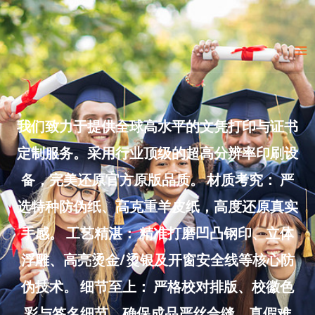
Skip
to
Ma
content
Me
我们致力于提供全球高水平的文凭打印与证书
定制服务。采用行业顶级的超高分辨率印刷设
备，完美还原官方原版品质。 材质考究： 严
选特种防伪纸、高克重羊皮纸，高度还原真实
手感。 工艺精湛： 精准打磨凹凸钢印、立体
浮雕、高亮烫金/烫银及开窗安全线等核心防
伪技术。 细节至上： 严格校对排版、校徽色
彩与签名细节，确保成品严丝合缝、真假难