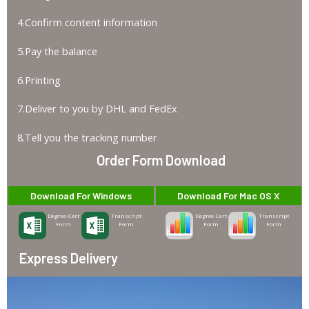
4.Confirm content information
5.Pay the balance
6.Printing
7.Deliver to you by DHL and FedEx
8.Tell you the tracking number
Order Form Download
Download For Windows
Download For Mac OS X
Degree-Cert
Transcript
Degree-Cert
Transcript
Form
Form
Form
Form
Express Delivery