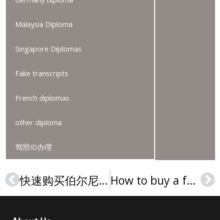
Malaysia Diploma
Singapore Diplomas
Fake transcripts
French diplomas
other diploma
驾照ID办理
快速购买伯尔尼大学学位证书，Buy a fake University of Bern diploma
How to buy a fake Victoria University of Wellington transcript?
Prev
Ne