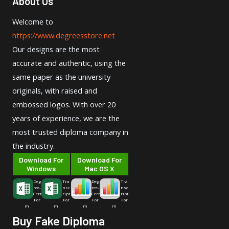
About Us
Welcome to
https://www.degreesstore.net
Our designs are the most
accurate and authentic, using the
same paper as the university
originals, with raised and
embossed logos. With over 20
years of experience, we are the
most trusted diploma company in
the industry.
Download For
Download For
Windows
Mac OS X
Deg
Tra
Deg
Tra
ree-
nsc
ree-
nsc
Cert
ript
Cert
ript
For
For
For
For
m
m
m
m
Buy Fake Diploma