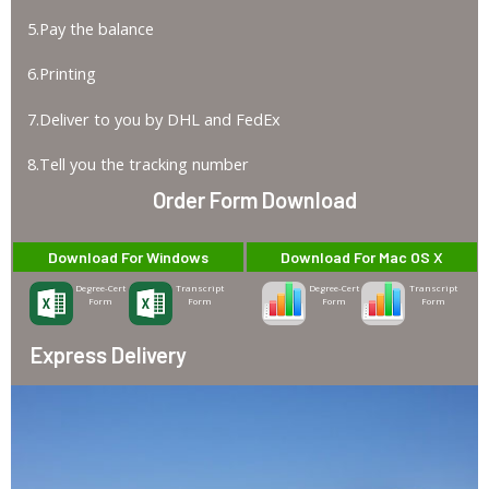
5.Pay the balance
6.Printing
7.Deliver to you by DHL and FedEx
8.Tell you the tracking number
Order Form Download
Download For Windows
Download For Mac OS X
Degree-Cert
Transcript
Degree-Cert
Transcript
Form
Form
Form
Form
Express Delivery