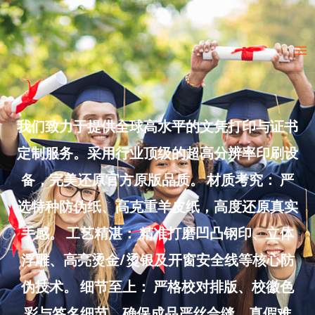
Skip
to
Ma
content
Me
我们致力于提供全球高水平的文凭打印与证书
定制服务。采用行业顶级的超高分辨率印刷设
备，完美还原官方原版品质。 材质考究： 严
选特种防伪纸、高克重羊皮纸，高度还原真实
手感。 工艺精湛： 精准打磨凹凸钢印、立体
浮雕、高亮烫金/烫银及开窗安全线等核心防
伪技术。 细节至上： 严格校对排版、校徽色
彩与签名细节，确保成品严丝合缝、真假难