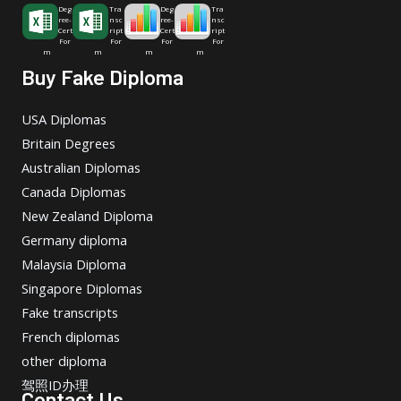
Deg
Tra
Deg
Tra
ree-
nsc
ree-
nsc
Cert
ript
Cert
ript
For
For
For
For
m
m
m
m
Buy Fake Diploma
USA Diplomas
Britain Degrees
Australian Diplomas
Canada Diplomas
New Zealand Diploma
Germany diploma
Malaysia Diploma
Singapore Diplomas
Fake transcripts
French diplomas
other diploma
驾照ID办理
Contact Us