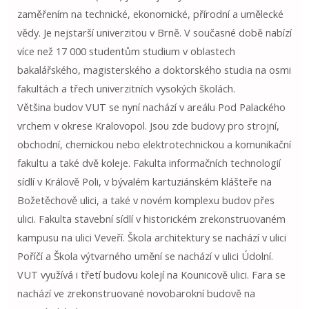
zaměřením na technické, ekonomické, přírodní a umělecké
vědy. Je nejstarší univerzitou v Brně. V současné době nabízí
více než 17 000 studentům studium v ​​oblastech
bakalářského, magisterského a doktorského studia na osmi
fakultách a třech univerzitních vysokých školách.
Většina budov VUT se nyní nachází v areálu Pod Palackého
vrchem v okrese Kralovopol. Jsou zde budovy pro strojní,
obchodní, chemickou nebo elektrotechnickou a komunikační
fakultu a také dvě koleje. Fakulta informačních technologií
sídlí v Králově Poli, v bývalém kartuziánském klášteře na
Božetěchově ulici, a také v novém komplexu budov přes
ulici. Fakulta stavební sídlí v historickém zrekonstruovaném
kampusu na ulici Veveří. Škola architektury se nachází v ulici
Poříčí a Škola výtvarného umění se nachází v ulici Údolní.
VUT využívá i třetí budovu kolejí na Kounicově ulici. Fara se
nachází ve zrekonstruované novobarokní budově na