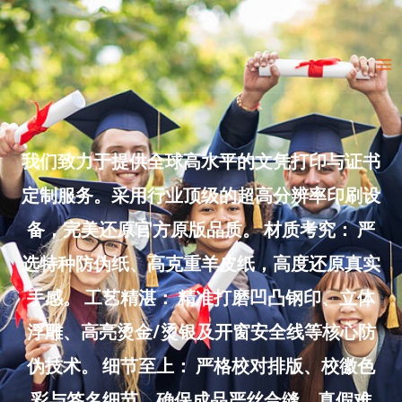
Skip
to
Ma
content
Me
我们致力于提供全球高水平的文凭打印与证书
定制服务。采用行业顶级的超高分辨率印刷设
备，完美还原官方原版品质。 材质考究： 严
选特种防伪纸、高克重羊皮纸，高度还原真实
手感。 工艺精湛： 精准打磨凹凸钢印、立体
浮雕、高亮烫金/烫银及开窗安全线等核心防
伪技术。 细节至上： 严格校对排版、校徽色
彩与签名细节，确保成品严丝合缝、真假难