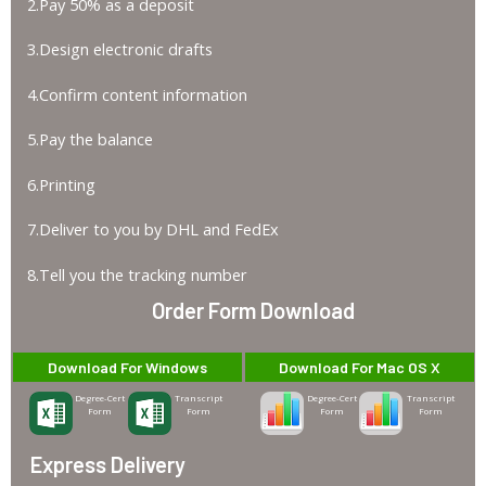
2.Pay 50% as a deposit
3.Design electronic drafts
4.Confirm content information
5.Pay the balance
6.Printing
7.Deliver to you by DHL and FedEx
8.Tell you the tracking number
Order Form Download
Download For Windows
Download For Mac OS X
Degree-Cert
Transcript
Degree-Cert
Transcript
Form
Form
Form
Form
Express Delivery