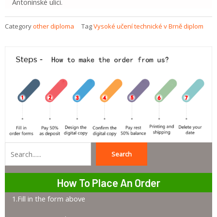
Antonínské ulici.
Category
other diploma
Tag
Vysoké učení technické v Brně diplom
Search
Search
How To Place An Order
1.Fill in the form above