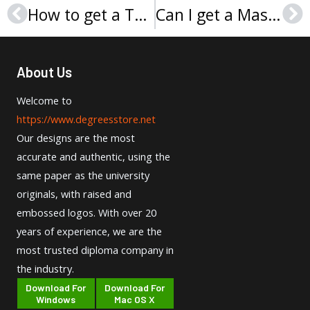
How to get a Technická univerzita v Liberci diplom?
Can I get a Masarykova univerzita diploma online?
Prev
Ne
About Us
Welcome to
https://www.degreesstore.net
Our designs are the most
accurate and authentic, using the
same paper as the university
originals, with raised and
embossed logos. With over 20
years of experience, we are the
most trusted diploma company in
the industry.
Download For
Download For
Windows
Mac OS X