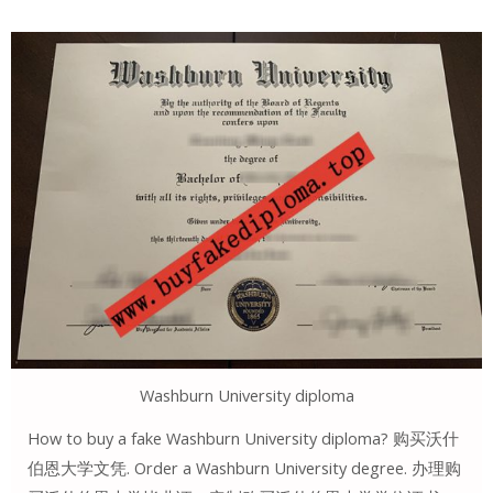
Washburn University diploma
How to buy a fake Washburn University diploma? 购买沃什
伯恩大学文凭. Order a Washburn University degree. 办理购