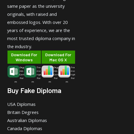
same paper as the university
originals, with raised and
embossed logos. With over 20
years of experience, we are the
most trusted diploma company in
the industry.
Download For
Download For
Windows
Mac OS X
Deg
Tra
Deg
Tra
ree-
nsc
ree-
nsc
Cert
ript
Cert
ript
For
For
For
For
m
m
m
m
Buy Fake Diploma
USA Diplomas
Britain Degrees
Australian Diplomas
Canada Diplomas