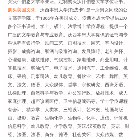
买沃什伯恩大学毕业证。定制购买沃什伯恩大学学位证书。
购买美国文凭。
沃西本恩大学(托皮卡) 是一所男女同校的公
立高等学院，于1865年在美国成立。沃西本恩大学提供200
多个证书课程、学士、硕士、法学博士学位课程，提供一个
广泛的文学教育与专业教育。沃西本恩大学提供的证书与专
科课程有银行学、民间工艺、画图技术、园艺、室内设计、
摄影、成瘾咨询、酗酒与吸毒咨询、发展障碍、老年关怀、
心理健康、建筑维修、气候控制、家电维修、商业用电、计
算机技术、柴油汽车、电子技术、通用汽车、工业维修、机
床、采购、刑事司法、幼儿教育、餐饮业、艺术、舞蹈、英
文、法文、德语、大众媒体、哲学、宗教研究、西班牙语、
法律助理、自然科学与教学、办公室行政、放射技术、成人
家庭护理、超声诊断医疗、卫生信息编码等。学士学位课程
有会计、精算学、人类学、三维设计、艺术史、绘画与版
画、摄影、教育、生物化学、生物学、化学、通信、计算机
信息科学、幼儿教育、小学教育、英汉/汉英教育、英语、财
经、法医、法语、商务、德语、社会关怀、大众传媒、数