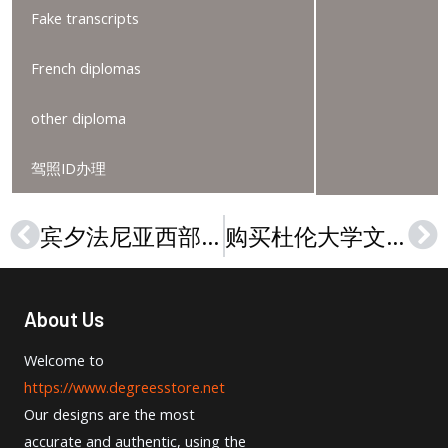
Fake transcripts
French diplomas
other diploma
驾照ID办理
宾夕法尼亚西部大学文凭定制，How to get a Pennsylvania Western University diploma
购买杜伦大学文凭，How to get a University of Durham degree?
Prev
Ne
About Us
Welcome to
https://www.degreesstore.net
Our designs are the most
accurate and authentic, using the