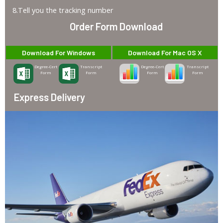
8.Tell you the tracking number
Order Form Download
Download For Windows
Download For Mac OS X
Degree-Cert
Transcript
Degree-Cert
Transcript
Form
Form
Form
Form
Express Delivery