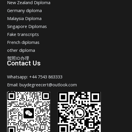
New Zealand Diploma
Germany diploma
Malaysia Diploma
Singapore Diplomas
Fake transcripts
French diplomas
other diploma
驾照ID办理
Contact Us
Whatsapp: +44 7543 863333
Email: buydegreecert@outlook.com
Address: Hong Kong.