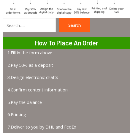
Search
Search
How To Place An Order
1.Fill in the form above
2.Pay 50% as a deposit
3.Design electronic drafts
4.Confirm content information
5.Pay the balance
6.Printing
7.Deliver to you by DHL and FedEx