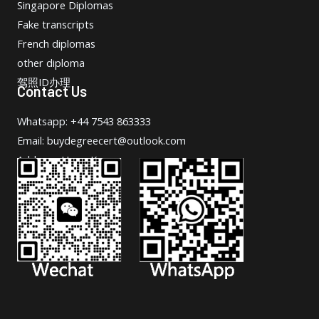
Singapore Diplomas
Fake transcripts
French diplomas
other diploma
驾照ID办理
Contact Us
Whatsapp: +44 7543 863333
Email: buydegreecert@outlook.com
Address: Hong Kong.