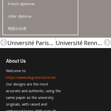
French diplomas
other diploma
驾照ID办理
Université Paris-Dove-PSL Master Diplôme sample 2026, Université Paris Dauphine – PSL Licence
Université Rennes 2 LICENCE sample from France
Prev
N
About Us
Welcome to
https://www.degreesstore.net
Our designs are the most
accurate and authentic, using the
same paper as the university
originals, with raised and
embossed logos. With over 20