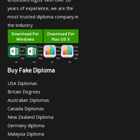
years of experience, we are the
most trusted diploma company in
the industry.
Download For
Download For
Windows
Mac OS X
Deg
Tra
Deg
Tra
ree-
nsc
ree-
nsc
Cert
ript
Cert
ript
For
For
For
For
m
m
m
m
Buy Fake Diploma
USA Diplomas
Britain Degrees
Australian Diplomas
Canada Diplomas
New Zealand Diploma
Germany diploma
Malaysia Diploma