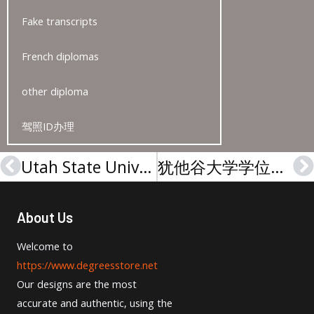
Fake transcripts
French diplomas
other diploma
驾照ID办理
Utah State University degree certificate | 犹他州立大学学位证书
犹他谷大学学位证书-Utah Valley University degree
Prev
N
About Us
Welcome to
https://www.degreesstore.net
Our designs are the most
accurate and authentic, using the