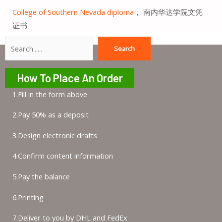
College of Southern Nevada diploma
， 南内华达学院文凭
证书
Search
Search
How To Place An Order
1.Fill in the form above
2.Pay 50% as a deposit
3.Design electronic drafts
4.Confirm content information
5.Pay the balance
6.Printing
7.Deliver to you by DHL and FedEx