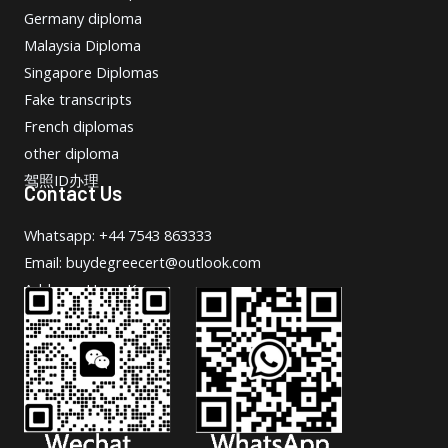
Germany diploma
Malaysia Diploma
Singapore Diplomas
Fake transcripts
French diplomas
other diploma
驾照ID办理
Contact Us
Whatsapp: +44 7543 863333
Email: buydegreecert@outlook.com
Address: Hong Kong.