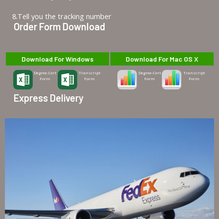
8.Tell you the tracking number
Order Form Download
Download For Windows
Download For Mac OS X
Degree-Cert
Transcript
Degree-Cert
Transcript
Form
Form
Form
Form
Express Delivery