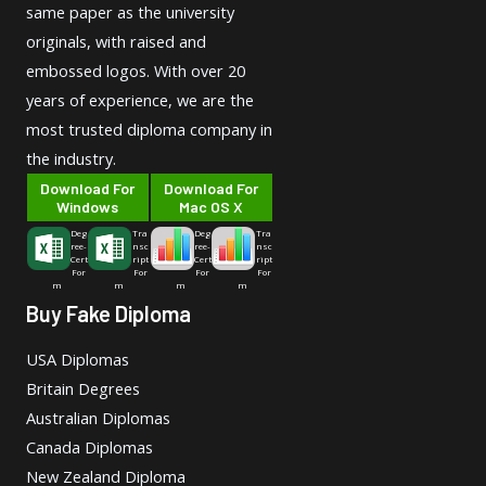
same paper as the university
originals, with raised and
embossed logos. With over 20
years of experience, we are the
most trusted diploma company in
the industry.
Download For
Download For
Windows
Mac OS X
Deg
Tra
Deg
Tra
ree-
nsc
ree-
nsc
Cert
ript
Cert
ript
For
For
For
For
m
m
m
m
Buy Fake Diploma
USA Diplomas
Britain Degrees
Australian Diplomas
Canada Diplomas
New Zealand Diploma