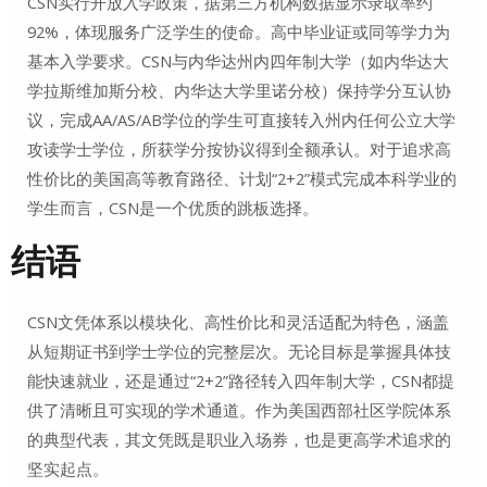
CSN实行开放入学政策，据第三方机构数据显示录取率约
92%，体现服务广泛学生的使命。高中毕业证或同等学力为
基本入学要求。CSN与内华达州内四年制大学（如内华达大
学拉斯维加斯分校、内华达大学里诺分校）保持学分互认协
议，完成AA/AS/AB学位的学生可直接转入州内任何公立大学
攻读学士学位，所获学分按协议得到全额承认
。对于追求高
性价比的美国高等教育路径、计划“2+2”模式完成本科学业的
学生而言，CSN是一个优质的跳板选择。
结语
CSN文凭体系以模块化、高性价比和灵活适配为特色，涵盖
从短期证书到学士学位的完整层次。无论目标是掌握具体技
能快速就业，还是通过“2+2”路径转入四年制大学，CSN都提
供了清晰且可实现的学术通道。作为美国西部社区学院体系
的典型代表，其文凭既是职业入场券，也是更高学术追求的
坚实起点。