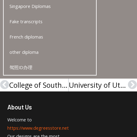
Singapore Diplomas
Fake transcripts
French diplomas
other diploma
驾照ID办理
College of Southern Nevada diploma | 南内华达学院文凭证书
University of Utah degree | 犹他大学文凭办理
Prev
N
About Us
Welcome to
https://www.degreesstore.net
Our designs are the most