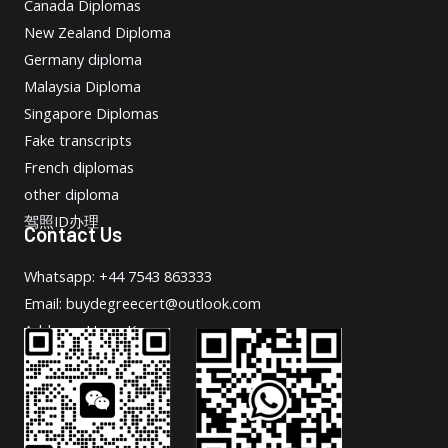
Canada Diplomas
New Zealand Diploma
Germany diploma
Malaysia Diploma
Singapore Diplomas
Fake transcripts
French diplomas
other diploma
驾照ID办理
Contact Us
Whatsapp: +44 7543 863333
Email: buydegreecert@outlook.com
Address: Hong Kong.