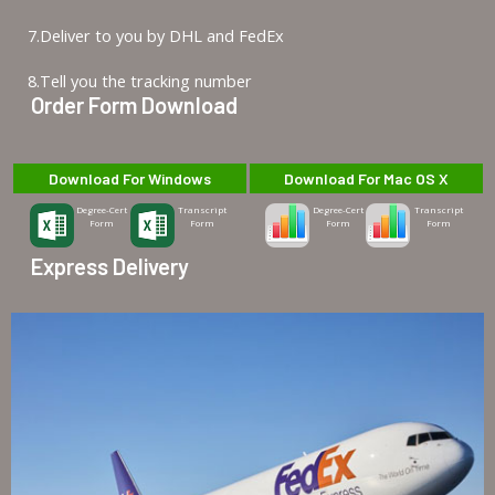
7.Deliver to you by DHL and FedEx
8.Tell you the tracking number
Order Form Download
Download For Windows
Download For Mac OS X
Degree-Cert
Transcript
Degree-Cert
Transcript
Form
Form
Form
Form
Express Delivery