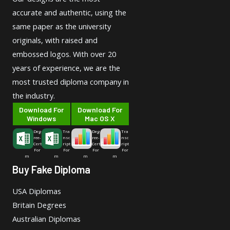
accurate and authentic, using the
same paper as the university
originals, with raised and
embossed logos. With over 20
years of experience, we are the
most trusted diploma company in
the industry.
Download For
Download For
Windows
Mac OS X
Deg
Tra
Deg
Tra
ree-
nsc
ree-
nsc
Cert
ript
Cert
ript
For
For
For
For
m
m
m
m
Buy Fake Diploma
USA Diplomas
Britain Degrees
Australian Diplomas