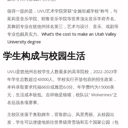
值得一提的是，UVU艺术学院荣获“全施坦威学校”称号，与
茱莉亚音乐学院、耶鲁音乐学院等世界顶尖音乐学府齐名
。
其舞蹈专业在犹他州排名第三，艺术与设计、音乐、戏剧等
专业也颇具实力。
What’s the cost to make an Utah Valley
University degree
学生构成与校园生活
UVU是犹他州在校学生人数最多的高等院校，2022-2023学
年学生总数超过43000人
。学校实行开放包容的招生政策，
本科录取要求托福66分或雅思6.0分
。年学费约为15000美
元，生活成本较低
。吉祥物是狼獾，校队以“ Wolverines”之
名征战各项赛事
。
主校区坐落于奥勒姆市，背靠群山、风景秀丽。从校园出
发，学生可以便捷地前往世界级滑雪场和五个国家公园（包