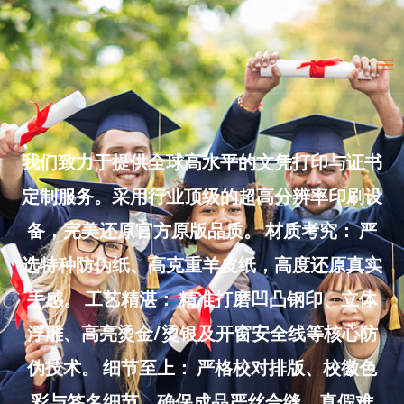
Skip
to
Ma
content
Me
我们致力于提供全球高水平的文凭打印与证书
定制服务。采用行业顶级的超高分辨率印刷设
备，完美还原官方原版品质。 材质考究： 严
选特种防伪纸、高克重羊皮纸，高度还原真实
手感。 工艺精湛： 精准打磨凹凸钢印、立体
浮雕、高亮烫金/烫银及开窗安全线等核心防
伪技术。 细节至上： 严格校对排版、校徽色
彩与签名细节，确保成品严丝合缝、真假难