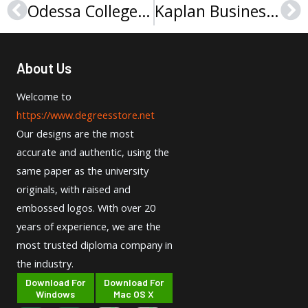
Odessa College diploma, 敖德萨学院文凭
Kaplan Business School Diploma，Kaplan商学文凭
Prev
Ne
About Us
Welcome to
https://www.degreesstore.net
Our designs are the most
accurate and authentic, using the
same paper as the university
originals, with raised and
embossed logos. With over 20
years of experience, we are the
most trusted diploma company in
the industry.
Download For
Download For
Windows
Mac OS X