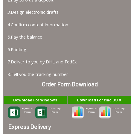
3.Design electronic drafts
4.Confirm content information
5.Pay the balance
6.Printing
7.Deliver to you by DHL and FedEx
8.Tell you the tracking number
Order Form Download
Download For Windows
Download For Mac OS X
Degree-Cert
Transcript
Degree-Cert
Transcript
Form
Form
Form
Form
Express Delivery