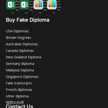
Deg
Tra
Deg
Tra
ree-
nsc
ree-
nsc
Cert
ript
Cert
ript
For
For
For
For
m
m
m
m
Buy Fake Diploma
USA Diplomas
Britain Degrees
Australian Diplomas
Canada Diplomas
New Zealand Diploma
Germany diploma
Malaysia Diploma
Singapore Diplomas
Fake transcripts
French diplomas
other diploma
驾照ID办理
Contact Us