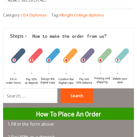
Category
USA Diplomas
Tag
Albright College diploma
Search
Search
How To Place An Order
1.Fill in the form above
2.Pay 50% as a deposit