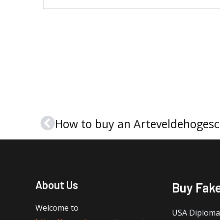
How to buy an Arteveldehogesc
Prev
About Us
Buy Fak
Welcome to
USA Diploma