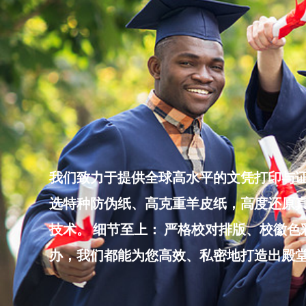
Skip
to
content
我们致力于提供全球高水平的文凭打印与证
选特种防伪纸、高克重羊皮纸，高度还原真
技术。 细节至上： 严格校对排版、校徽
办，我们都能为您高效、私密地打造出殿