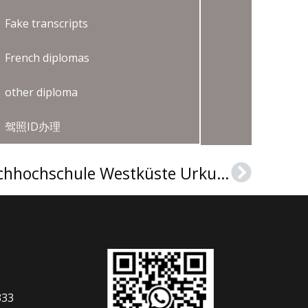
Fake transcripts
French diplomas
other diploma
驾照ID办理
How to get a fake Fachhochschule Westküste Urkunde in Germany?
Next
333