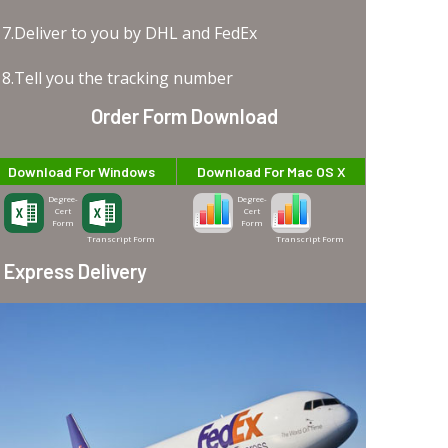
7.Deliver to you by DHL and FedEx
8.Tell you the tracking number
Order Form Download
Download For Windows
Download For Mac OS X
Degree-
Degree-
Cert
Cert
Form
Form
Transcript Form
Transcript Form
Express Delivery