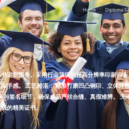
Home
Diploma S
书定制服务。采用行业顶级的超高分辨率印刷设备，
实手感。 工艺精湛： 精准打磨凹凸钢印、立体浮
色彩与签名细节，确保成品严丝合缝、真假难辨。 
堂级的精美证书。