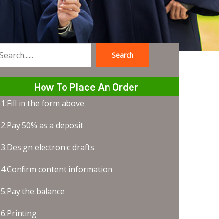
Search
earch
How To Place An Order
1.Fill in the form above
2.Pay 50% as a deposit
3.Design electronic drafts
4.Confirm content information
5.Pay the balance
6.Printing