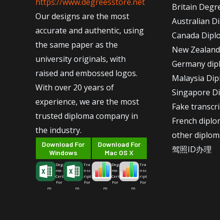
https://www.degreesstore.net
Britain Degr
Our designs are the most
Australian D
accurate and authentic, using
Canada Dipl
the same paper as the
New Zealand
university originals, with
Germany dip
raised and embossed logos.
Malaysia Di
With over 20 years of
Singapore D
experience, we are the most
Fake transcr
trusted diploma company in
French dipl
the industry.
other diplom
Download For
Download For
驾照ID办理
Windows
Mac OS X
Deg
Tra
Deg
Tra
ree-
nsc
ree-
nsc
Cert
ript
Cert
ript
For
For
For
For
m
m
m
m