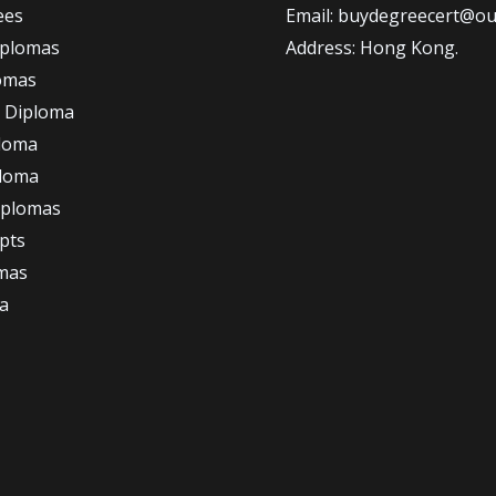
ees
Email: buydegreecert@ou
iplomas
Address: Hong Kong.
omas
 Diploma
loma
ploma
iplomas
ipts
omas
a