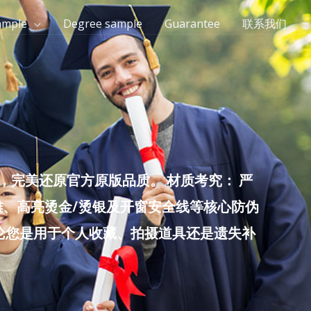
ample
Degree sample
Guarantee
联系我们
完美还原官方原版品质。 材质考究： 严
雕、高亮烫金/烫银及开窗安全线等核心防伪
无论您是用于个人收藏、拍摄道具还是遗失补