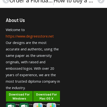
Order a Florida ID, 可扫描的佛罗里达州驾驶执照
How to buy a Maryland ID, 订购可扫描的马里兰州驾驶执照
Prev
Ne
About Us
Welcome to
https://www.degreesstore.net
Our designs are the most
accurate and authentic, using the
same paper as the university
originals, with raised and
embossed logos. With over 20
years of experience, we are the
most trusted diploma company in
the industry.
Download For
Download For
Windows
Mac OS X
Deg
Tra
Deg
Tra