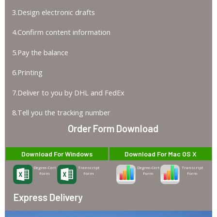
3.Design electronic drafts
4.Confirm content information
5.Pay the balance
6.Printing
7.Deliver to you by DHL and FedEx
8.Tell you the tracking number
Order Form Download
Download For Windows
Download For Mac OS X
Degree-Cert
Transcript
Degree-Cert
Transcript
Form
Form
Form
Form
Express Delivery