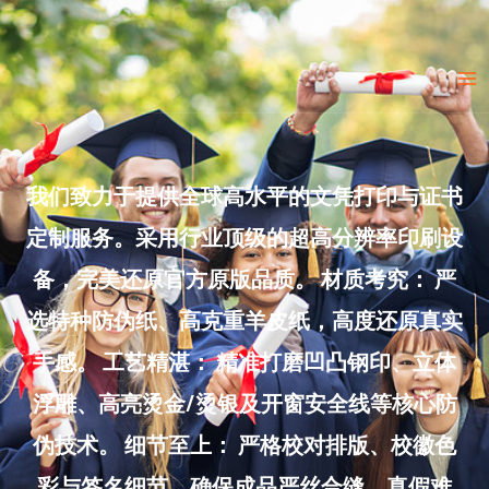
Skip
to
Ma
content
Me
我们致力于提供全球高水平的文凭打印与证书
定制服务。采用行业顶级的超高分辨率印刷设
备，完美还原官方原版品质。 材质考究： 严
选特种防伪纸、高克重羊皮纸，高度还原真实
手感。 工艺精湛： 精准打磨凹凸钢印、立体
浮雕、高亮烫金/烫银及开窗安全线等核心防
伪技术。 细节至上： 严格校对排版、校徽色
彩与签名细节，确保成品严丝合缝、真假难