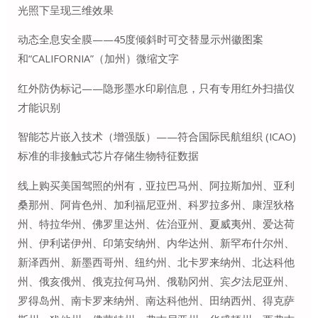
光照下呈现三维效果
动态全息安全膜——45度倾斜时可交替显示州徽图案
和“CALIFORNIA”（加州）微缩文字
红外防伪标记——隐形墨水印刷信息，只有专用红外扫描仪
才能识别
智能芯片嵌入技术（增强版）——符合国际民航组织 (ICAO)
标准的非接触式芯片存储生物特征数据
线上购买美国驾照的州有，亚拉巴马州、阿拉斯加州、亚利
桑那州、阿肯色州、加利福尼亚州、科罗拉多州、康涅狄格
州、特拉华州、佛罗里达州、佐治亚州、夏威夷州、爱达荷
州、伊利诺伊州、印第安纳州、内华达州、新罕布什尔州、
新泽西州、新墨西哥州、纽约州、北卡罗来纳州、北达科他
州、俄亥俄州、俄克拉何马州、俄勒冈州、宾夕法尼亚州、
罗得岛州、南卡罗来纳州、南达科他州、田纳西州、得克萨