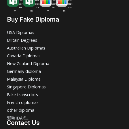
ree-
nsc
ree-
nsc
Cert
ript
Cert
ript
For
For
For
For
m
m
m
m
Buy Fake Diploma
USA Diplomas
Britain Degrees
Australian Diplomas
Canada Diplomas
New Zealand Diploma
Germany diploma
Malaysia Diploma
Singapore Diplomas
Fake transcripts
French diplomas
other diploma
驾照ID办理
Contact Us