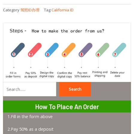
Category
驾照ID办理
Tag
California ID
Search
Search
How To Place An Order
1.Fill in the form above
2.Pay 50% as a deposit