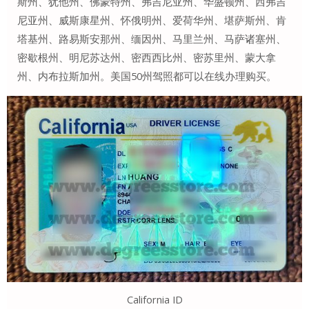
斯州、犹他州、佛蒙特州、弗吉尼亚州、华盛顿州、西弗吉
尼亚州、威斯康星州、怀俄明州、爱荷华州、堪萨斯州、肯
塔基州、路易斯安那州、缅因州、马里兰州、马萨诸塞州、
密歇根州、明尼苏达州、密西西比州、密苏里州、蒙大拿
州、内布拉斯加州。美国50州驾照都可以在线办理购买。
California ID