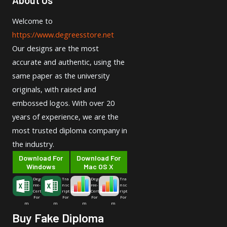
Welcome to
https://www.degreesstore.net
Our designs are the most
accurate and authentic, using the
same paper as the university
originals, with raised and
embossed logos. With over 20
years of experience, we are the
most trusted diploma company in
the industry.
Download For
Download For
Windows
Mac OS X
Deg
Tra
Deg
Tra
ree-
nsc
ree-
nsc
Cert
ript
Cert
ript
For
For
For
For
m
m
m
m
Buy Fake Diploma