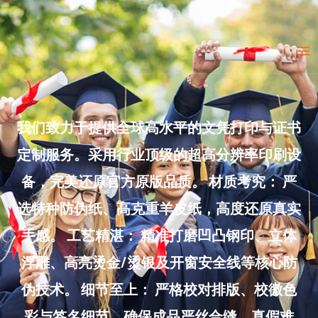
Skip
to
Ma
content
Me
我们致力于提供全球高水平的文凭打印与证书
定制服务。采用行业顶级的超高分辨率印刷设
备，完美还原官方原版品质。 材质考究： 严
选特种防伪纸、高克重羊皮纸，高度还原真实
手感。 工艺精湛： 精准打磨凹凸钢印、立体
浮雕、高亮烫金/烫银及开窗安全线等核心防
伪技术。 细节至上： 严格校对排版、校徽色
彩与签名细节，确保成品严丝合缝、真假难