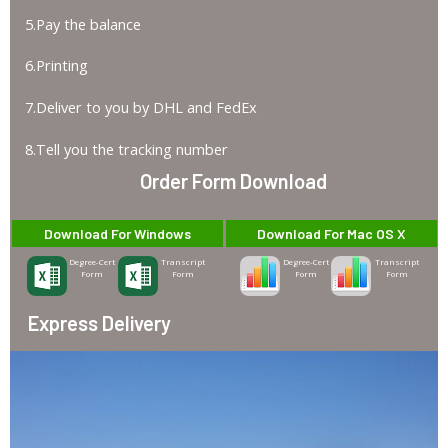
5.Pay the balance
6.Printing
7.Deliver to you by DHL and FedEx
8.Tell you the tracking number
Order Form Download
Download For Windows
Download For Mac OS X
Degree-Cert
Transcript
Degree-Cert
Transcript
Form
Form
Form
Form
Express Delivery