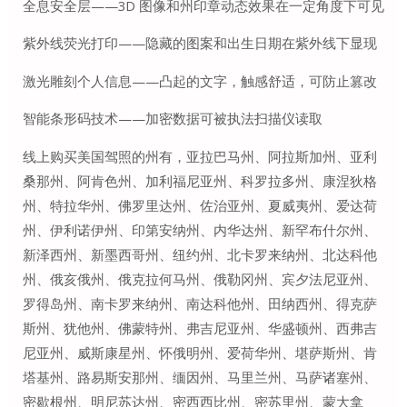
全息安全层——3D 图像和州印章动态效果在一定角度下可见
紫外线荧光打印——隐藏的图案和出生日期在紫外线下显现
激光雕刻个人信息——凸起的文字，触感舒适，可防止篡改
智能条形码技术——加密数据可被执法扫描仪读取
线上购买美国驾照的州有，亚拉巴马州、阿拉斯加州、亚利
桑那州、阿肯色州、加利福尼亚州、科罗拉多州、康涅狄格
州、特拉华州、佛罗里达州、佐治亚州、夏威夷州、爱达荷
州、伊利诺伊州、印第安纳州、内华达州、新罕布什尔州、
新泽西州、新墨西哥州、纽约州、北卡罗来纳州、北达科他
州、俄亥俄州、俄克拉何马州、俄勒冈州、宾夕法尼亚州、
罗得岛州、南卡罗来纳州、南达科他州、田纳西州、得克萨
斯州、犹他州、佛蒙特州、弗吉尼亚州、华盛顿州、西弗吉
尼亚州、威斯康星州、怀俄明州、爱荷华州、堪萨斯州、肯
塔基州、路易斯安那州、缅因州、马里兰州、马萨诸塞州、
密歇根州、明尼苏达州、密西西比州、密苏里州、蒙大拿