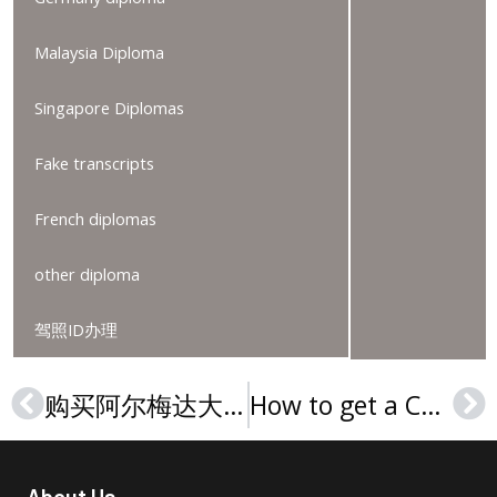
Malaysia Diploma
Singapore Diplomas
Fake transcripts
French diplomas
other diploma
驾照ID办理
购买阿尔梅达大学文凭的3大原因是什么？Buy an Almeda University degree
How to get a California ID,可扫描的加州驾驶执照
Prev
Ne
About Us