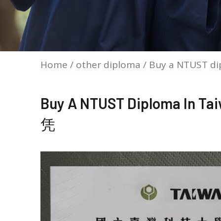
Home
/
other diploma
/ Buy a NTUST
Buy A NTUST Diploma 
凭