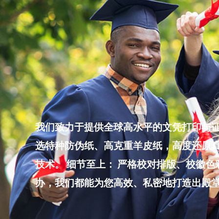
Skip
to
content
我们致力于提供全球高水平的文凭打印与证
选特种防伪纸、高克重羊皮纸，高度还原真
技术。 细节至上： 严格校对排版、校徽
办，我们都能为您高效、私密地打造出殿