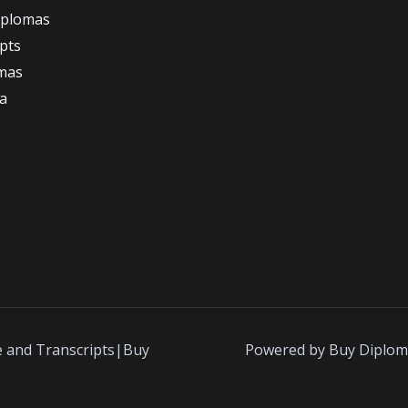
iplomas
ipts
omas
a
e and Transcripts|Buy
Powered by Buy Diplom