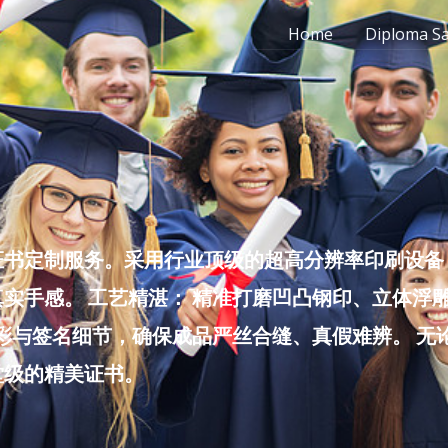
Home
Diploma S
书定制服务。采用行业顶级的超高分辨率印刷设备，
实手感。 工艺精湛： 精准打磨凹凸钢印、立体浮
色彩与签名细节，确保成品严丝合缝、真假难辨。 
堂级的精美证书。