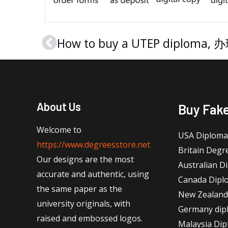
Prev
About Us
Buy Fak
Welcome to
USA Diploma
https://www.degreesstore.net
Britain Degr
Our designs are the most
Australian D
accurate and authentic, using
Canada Dipl
the same paper as the
New Zealand
university originals, with
Germany dip
raised and embossed logos.
Malaysia Di