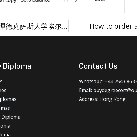
How to buy a UTEP diploma, 办理德克萨斯大学埃尔帕索分校文凭
How to order a
e Diploma
Contact Us
s
Whatsapp: +44 7543 863
ees
Email: buydegreecert@ou
iplomas
Address: Hong Kong.
omas
 Diploma
loma
ploma