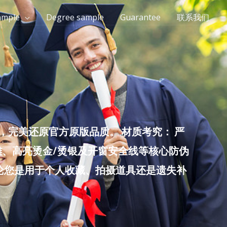
ample
Degree sample
Guarantee
联系我们
完美还原官方原版品质。 材质考究： 严
雕、高亮烫金/烫银及开窗安全线等核心防伪
无论您是用于个人收藏、拍摄道具还是遗失补