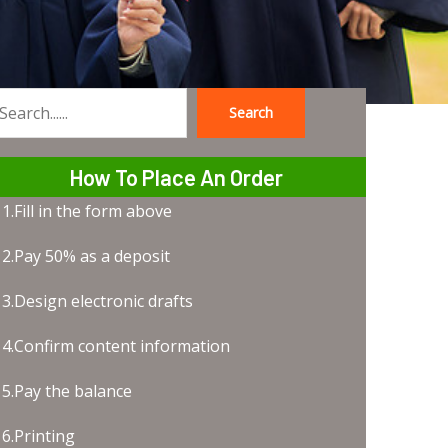
Search
earch
How To Place An Order
1.Fill in the form above
2.Pay 50% as a deposit
3.Design electronic drafts
4.Confirm content information
5.Pay the balance
6.Printing