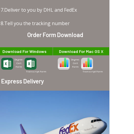
7.Deliver to you by DHL and FedEx
8.Tell you the tracking number
Order Form Download
Download For Windows
Download For Mac OS X
Degree-
Degree-
Cert
Cert
Form
Form
Transcript Form
Transcript Form
Express Delivery