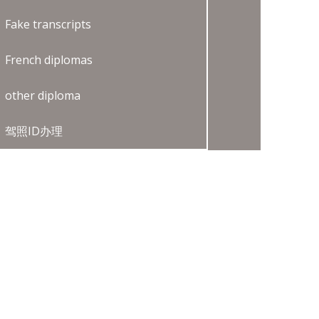
Fake transcripts
French diplomas
other diploma
驾照ID办理