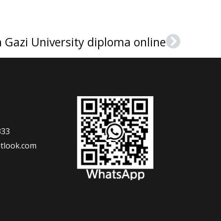
 Gazi University diploma online
Next
333
tlook.com