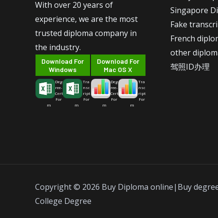
With over 20 years of
Singapore D
experience, we are the most
Fake transcr
trusted diploma company in
French dipl
the industry.
other diplom
Download For
Download For
驾照ID办理
Windows
Mac OS X
Deg
Tra
Deg
Tra
ree-
nsc
ree-
nsc
Cert
ript
Cert
ript
For
For
For
For
m
m
m
m
Copyright © 2026 Buy Diploma online|Buy degre
College Degree