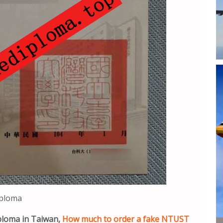
ploma
ploma in Taiwan,
How much to order a fake NTUST