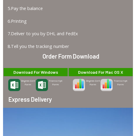
5.Pay the balance
6.Printing
7.Deliver to you by DHL and FedEx
8.Tell you the tracking number
Order Form Download
Download For Windows
Download For Mac OS X
Degree-Cert
Transcript
Degree-Cert
Transcript
Form
Form
Form
Form
Express Delivery