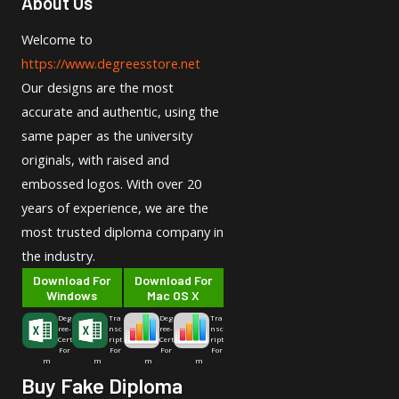
About Us
Welcome to
https://www.degreesstore.net
Our designs are the most
accurate and authentic, using the
same paper as the university
originals, with raised and
embossed logos. With over 20
years of experience, we are the
most trusted diploma company in
the industry.
Download For
Download For
Windows
Mac OS X
Deg
Tra
Deg
Tra
ree-
nsc
ree-
nsc
Cert
ript
Cert
ript
For
For
For
For
m
m
m
m
Buy Fake Diploma