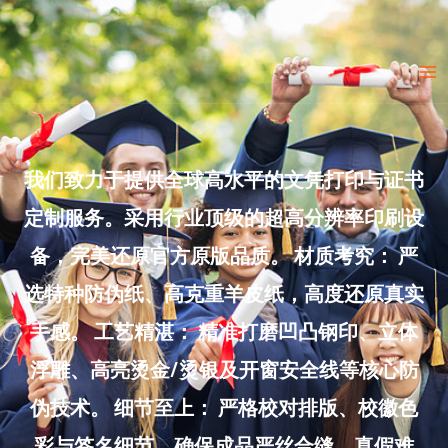
Skip
to
Ma
content
Me
我们致力于提供全球高水平的文凭打印与证书
定制服务。采用行业顶级的超高分辨率印刷设
备，完美还原官方原版品质。 材质考究： 严
选特种防伪纸、高克重羊皮纸，高度还原真实
手感。 工艺精湛： 精准打磨凹凸钢印、立体
浮雕、高亮烫金/烫银及开窗安全线等核心防
伪技术。 细节至上： 严格校对排版、校徽色
彩与签名细节，确保成品严丝合缝、真假难