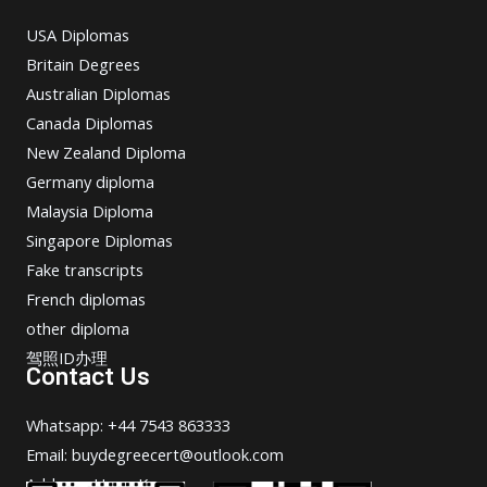
USA Diplomas
Britain Degrees
Australian Diplomas
Canada Diplomas
New Zealand Diploma
Germany diploma
Malaysia Diploma
Singapore Diplomas
Fake transcripts
French diplomas
other diploma
驾照ID办理
Contact Us
Whatsapp: +44 7543 863333
Email: buydegreecert@outlook.com
Address: Hong Kong.