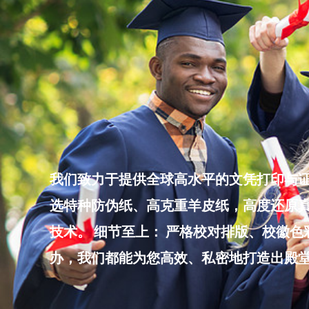
Skip
to
content
我们致力于提供全球高水平的文凭打印与证
选特种防伪纸、高克重羊皮纸，高度还原真
技术。 细节至上： 严格校对排版、校徽
办，我们都能为您高效、私密地打造出殿