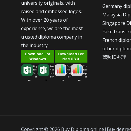
university originals, with
Germany dip
raised and embossed logos.
Malaysia Di
With over 20 years of
Singapore D
experience, we are the most
Fake transcr
trusted diploma company in
French dipl
the industry.
other diplom
Download For
Download For
驾照ID办理
Windows
Mac OS X
Deg
Tra
Deg
Tra
ree-
nsc
ree-
nsc
Cert
ript
Cert
ript
For
For
For
For
m
m
m
m
Copyright © 2026 Buy Diploma online|Buy degre