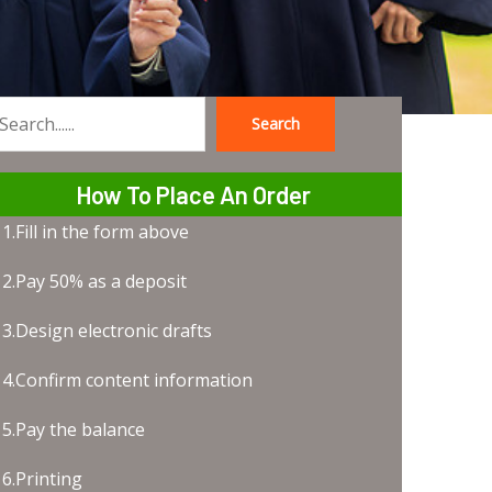
Search
earch
How To Place An Order
1.Fill in the form above
2.Pay 50% as a deposit
3.Design electronic drafts
4.Confirm content information
5.Pay the balance
6.Printing