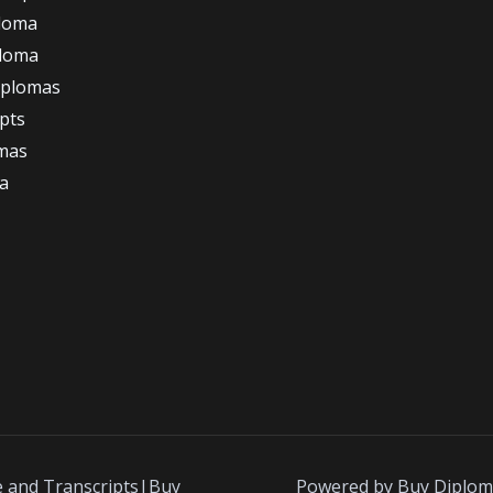
loma
ploma
iplomas
ipts
omas
a
e and Transcripts|Buy
Powered by Buy Diplom