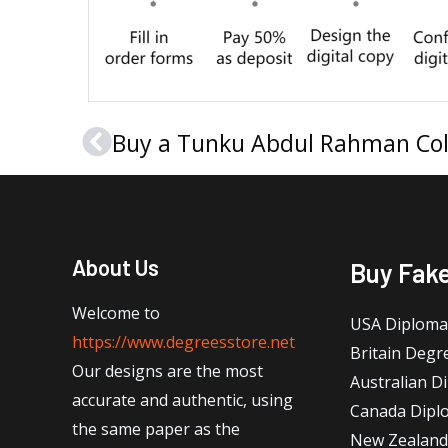
Prev
About Us
Buy Fak
Welcome to
USA Diploma
https://www.degreesstore.net
Britain Degr
Our designs are the most
Australian D
accurate and authentic, using
Canada Dipl
the same paper as the
New Zealand