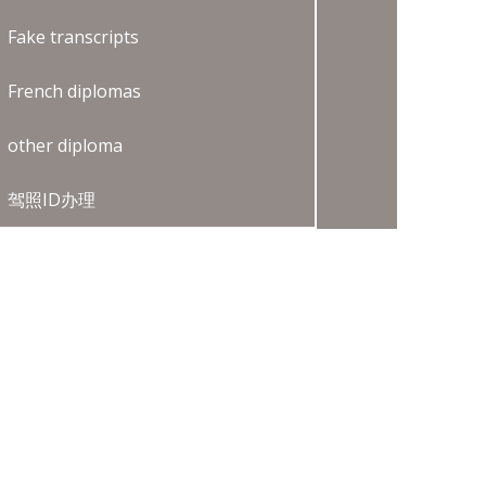
Fake transcripts
French diplomas
other diploma
驾照ID办理