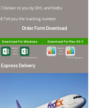
7.Deliver to you by DHL and FedEx
8.Tell you the tracking number
Order Form Download
Download For Windows
Download For Mac OS X
Degree-
Degree-
Cert
Cert
Form
Form
Transcript Form
Transcript Form
Express Delivery