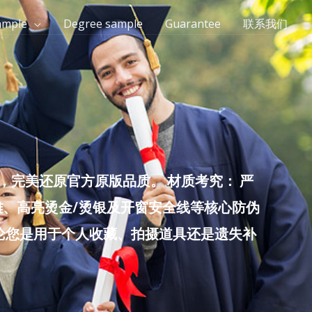
ample
Degree sample
Guarantee
联系我们
完美还原官方原版品质。 材质考究： 严
雕、高亮烫金/烫银及开窗安全线等核心防伪
无论您是用于个人收藏、拍摄道具还是遗失补