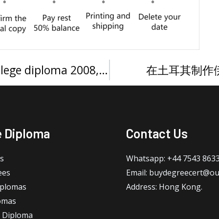
Buy a Tunku Abdul Rahman College diploma 2008, 东姑阿都拉曼学院文凭解决就业难题的关键
在土耳其制作伊
e Diploma
Contact Us
s
Whatsapp: +44 7543 863
ees
Email: buydegreecert@ou
iplomas
Address: Hong Kong.
omas
 Diploma