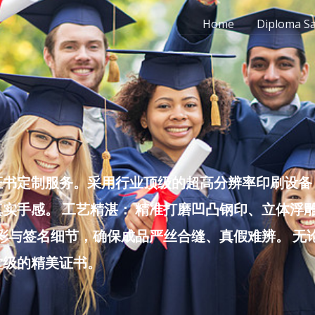
Home
Diploma S
书定制服务。采用行业顶级的超高分辨率印刷设备，
实手感。 工艺精湛： 精准打磨凹凸钢印、立体浮
色彩与签名细节，确保成品严丝合缝、真假难辨。 
堂级的精美证书。