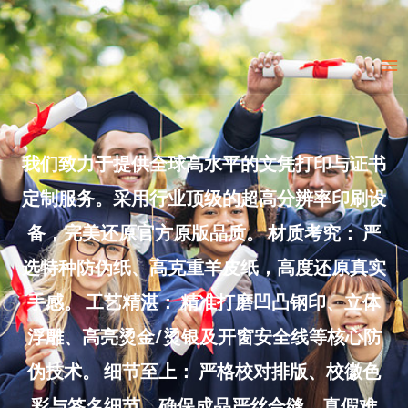
Skip
to
Ma
content
Me
我们致力于提供全球高水平的文凭打印与证书
定制服务。采用行业顶级的超高分辨率印刷设
备，完美还原官方原版品质。 材质考究： 严
选特种防伪纸、高克重羊皮纸，高度还原真实
手感。 工艺精湛： 精准打磨凹凸钢印、立体
浮雕、高亮烫金/烫银及开窗安全线等核心防
伪技术。 细节至上： 严格校对排版、校徽色
彩与签名细节，确保成品严丝合缝、真假难