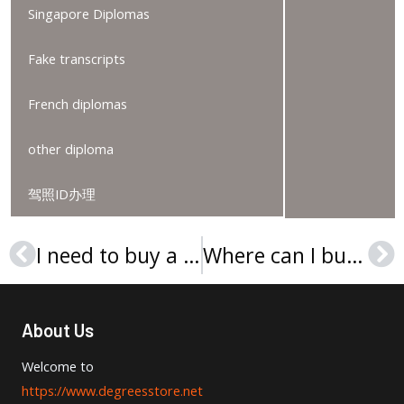
Singapore Diplomas
Fake transcripts
French diplomas
other diploma
驾照ID办理
I need to buy a Universität Witten-Herdecke Urkunde
Where can I buy a Hochschule Hof Urkunde safely and quickly?
Prev
Ne
About Us
Welcome to
https://www.degreesstore.net