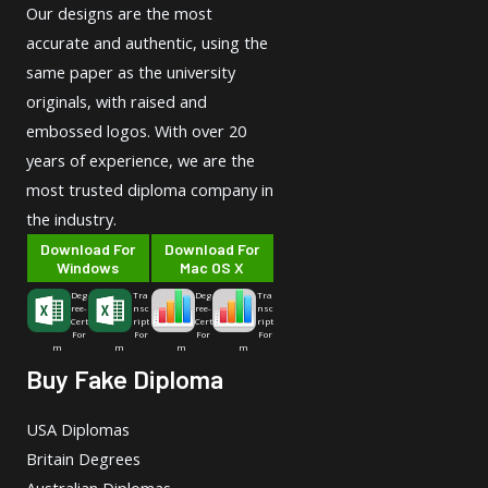
Our designs are the most
accurate and authentic, using the
same paper as the university
originals, with raised and
embossed logos. With over 20
years of experience, we are the
most trusted diploma company in
the industry.
Download For
Download For
Windows
Mac OS X
Deg
Tra
Deg
Tra
ree-
nsc
ree-
nsc
Cert
ript
Cert
ript
For
For
For
For
m
m
m
m
Buy Fake Diploma
USA Diplomas
Britain Degrees