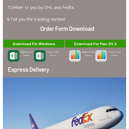
7.Deliver to you by DHL and FedEx
8.Tell you the tracking number
Order Form Download
Download For Windows
Download For Mac OS X
Degree-Cert
Transcript
Degree-Cert
Transcript
Form
Form
Form
Form
Express Delivery